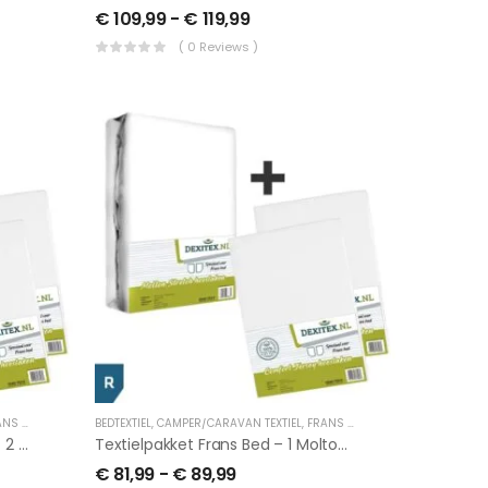
€
109,99
-
€
119,99
( 0 Reviews )
S BED
BEDTEXTIEL
,
CAMPER/CARAVAN TEXTIEL
,
FRANS BED
Textielpakket LINKS, Frans Bed – 2 Moltons Met 2 Hoeslakens
Textielpakket Frans Bed – 1 Molton Met 2 Hoeslakens, RECHTS
€
81,99
-
€
89,99