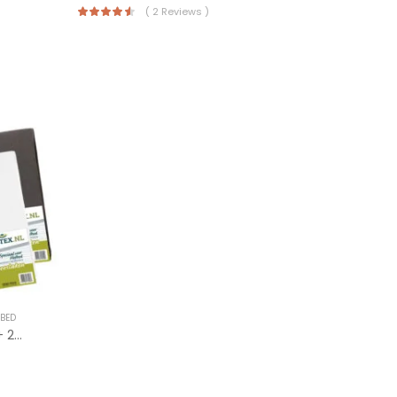
( 2 Reviews )
FBED
Textielpakket Hefbed 1 Molton + 2 Jersey Hoeslakens