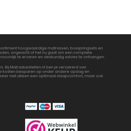
assortiment hoogwaardige matrassen, boxspringsets en
bieden, ongeacht of het nu gaat om een complete
soonlijk te ervaren en deskundig advies te ontvangen.
Bij Matrasbestellen.nl ben je verzekerd van
 we kosten besparen op onder andere opslag en
ëer niet alleen een optimaal slaapcomfort, maar ook