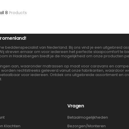
all 8
Products
 dromenland!
ne beddenspecialist van Nederland. Bij ons vind je een uitgebreid 
 Wij streven ernaar om voor iedereen het perfecte slaapcomfort te 
oom in Haaksbergen biedt je de mogelijkheid om onze producten per
gen aan, waaronder matrassen op maat voor caravans en campers. 
en worden rechtstreeks geleverd vanuit onze fabrikanten, waardoor
albaar voor iedereen. Ontdek ons uitgebreide assortiment en cre
d.
t
Vragen
unt
Betaalmogelijkheden
en Klachten
Bezorgen/Monteren