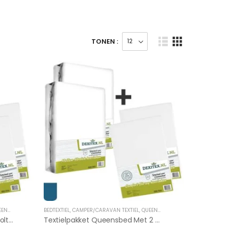
TONEN :
NSBED
BEDTEXTIEL
,
CAMPER/CARAVAN TEXTIEL
,
QUEENSBED
Textielpakket Queensbed – 1 Molton Met 2 Jersey Hoeslakens
Textielpakket Queensbed Met 2 Moltons En 2 Jersey Hoeslakens