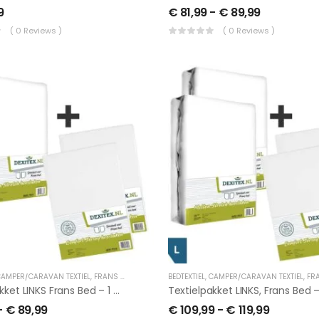
9
€
81,99
-
€
89,99
( 0 Reviews )
( 0 Reviews )
AMPER/CARAVAN TEXTIEL
,
FRANS BED
BEDTEXTIEL
,
CAMPER/CARAVAN TEXTIEL
,
FRAN
Textielpakket LINKS Frans Bed – 1 Molton Met 2 Hoeslakens,
-
€
89,99
€
109,99
-
€
119,99