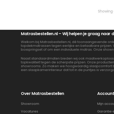
Showing
Matrasbestellen.nl – Wij helpen je graag naar
Welkom bij Matrasbestellen.nl, dé toonaangevende onli
topdekmatrassen tegen eerlijke en betaalbare prijzen.
boxspringset of om een individuele matras. Onze showr
Naast standaardmaten bieden wij ook maatwerkoplossin
topkwaliteit tegen de scherpste prijzen. Onze product
showrooms. Zo maken we hoogwaardig slaapcomfort beta
een slaapkamerinterieur dat tot in de puntjes is verzorg
Over Matrasbestellen
Accoun
Showroom
Mijn acco
Vacatures
Garantie 