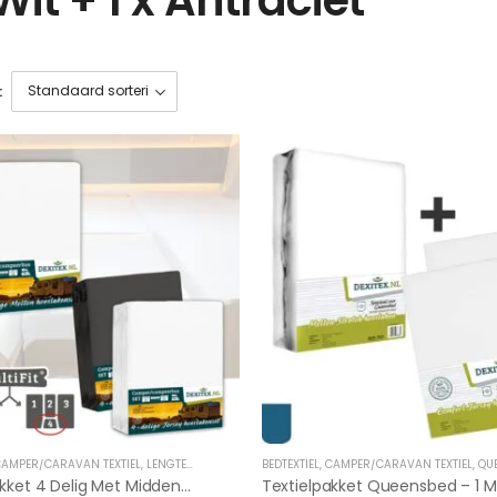
:
AMPER/CARAVAN TEXTIEL
,
LENGTEBED
,
TUSSENHOESLAKENS
BEDTEXTIEL
,
CAMPER/CARAVAN TEXTIEL
,
QUEE
Textielpakket 4 Delig Met Midden Matras -2 Hoeslakenset(4 Delig) En 1 Moltonset(4 Delig)