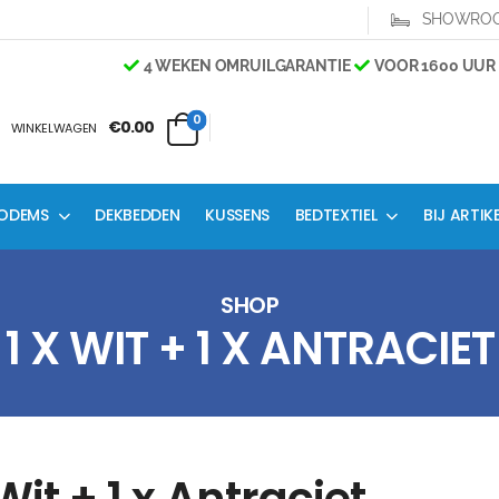
SHOWRO
4 WEKEN OMRUILGARANTIE
VOOR 1600 UUR B
0
€0.00
WINKELWAGEN
ODEMS
DEKBEDDEN
KUSSENS
BEDTEXTIEL
BIJ ARTIK
SHOP
1 X WIT + 1 X ANTRACIET
 Wit + 1 x Antraciet