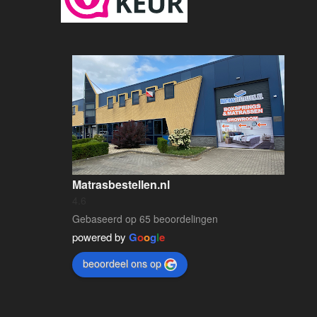
Matrasbestellen.nl
4.6
Gebaseerd op 65 beoordelingen
powered by
G
o
o
g
l
e
beoordeel ons op