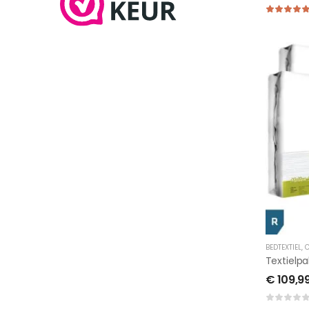
BEDTEXTIEL
,
C
€
109,9