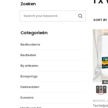
Zoeken
SORT BY 
Categorieën
Bedbodems
Bedtextiel
Bij artikelen
Boxsprings
Dekbedden
Kussens
BEDTEXTIEL
,
C