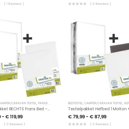
( 1 Reviews )
( 0 Reviews )
AMPER/CARAVAN TEXTIEL
,
FRANS BED
BEDTEXTIEL
,
CAMPER/CARAVAN TEXTIEL
,
HE
Textielpakket RECHTS Frans Bed – 2 Moltons En 2 Hoeslakens
9
-
€
119,99
€
79,99
-
€
87,99
( 0 Reviews )
( 0 Reviews )