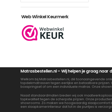
Web Winkel Keurmerk
Matrasbestellen.nl – Wij helpen je graag naar
Welkom bij Matrasbestellen.nl, dé toonaangevende onli
topdekmatrassen tegen eerlijke en betaalbare prijzen.
boxspringset of om een individuele matras. Onze showr
Naast standaardmaten bieden wij ook maatwerkoplossin
topkwaliteit tegen de scherpste prijzen. Onze product
showrooms. Zo maken we hoogwaardig slaapcomfort beta
een slaapkamerinterieur dat tot in de puntjes is verzorg