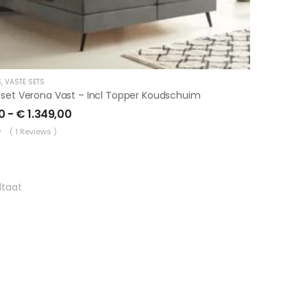
S
,
VASTE SETS
gset Verona Vast – Incl Topper Koudschuim
0
-
€
1.349,00
( 1 Reviews )
ltaat