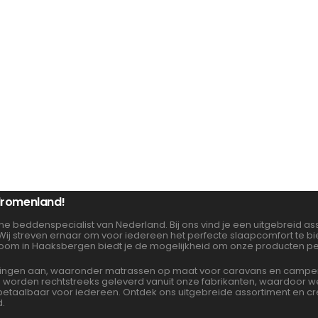
 dromenland!
ne beddenspecialist van Nederland. Bij ons vind je een uitgebreid 
 Wij streven ernaar om voor iedereen het perfecte slaapcomfort te 
oom in Haaksbergen biedt je de mogelijkheid om onze producten per
gen aan, waaronder matrassen op maat voor caravans en campers. 
en worden rechtstreeks geleverd vanuit onze fabrikanten, waardoor
albaar voor iedereen. Ontdek ons uitgebreide assortiment en cre
d.