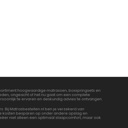
assortiment hoogwaardige matrassen, boxspringsets en
bieden, ongeacht of het nu gaat om een complete
soonlijk te ervaren en deskundig advies te ontvangen.
Bij Matrasbestellen.nl ben je verzekerd van
 we kosten besparen op onder andere opslag en
ëer niet alleen een optimaal slaapcomfort, maar ook