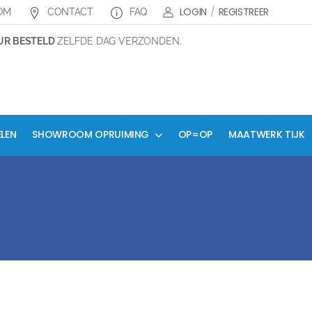
LOGIN
/
REGISTREER
OM
CONTACT
FAQ
R BESTELD
ZELFDE DAG VERZONDEN.
ELEN
SHOWROOM OPRUIMING
OP=OP
MAATWERK TIJK