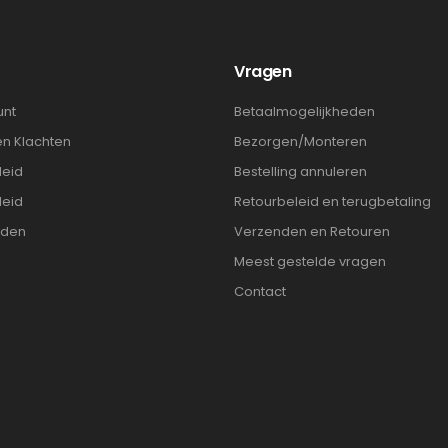
t
Vragen
unt
Betaalmogelijkheden
en Klachten
Bezorgen/Monteren
leid
Bestelling annuleren
leid
Retourbeleid en terugbetaling
rden
Verzenden en Retouren
Meest gestelde vragen
Contact