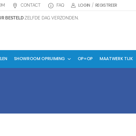
LOGIN
/
REGISTREER
OM
CONTACT
FAQ
 BESTELD
ZELFDE DAG VERZONDEN.
ELEN
SHOWROOM OPRUIMING
OP=OP
MAATWERK TIJK