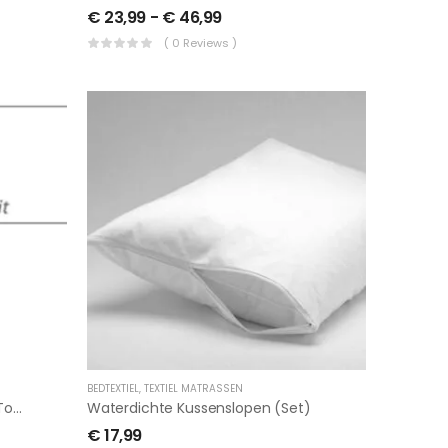
€
23,99
-
€
46,99
( 0 Reviews )
BEDTEXTIEL
,
TEXTIEL MATRASSEN
2 Pers. Hoeslaken Split Jersey (tot 26 Cm)
Waterdichte Kussenslopen (set)
€
17,99