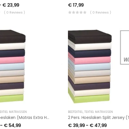
-
€
23,99
€
17,99
( 0 Reviews )
( 0 Reviews )
EXTIEL MATRASSEN
BEDTEXTIEL
,
TEXTIEL MATRASSEN
Jersey Hoeslaken (Matras Extra Hoog)
-
€
54,99
€
39,99
-
€
47,99