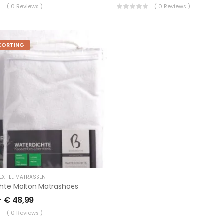
( 0 Reviews )
( 0 Reviews )
KORTING
EXTIEL MATRASSEN
hte Molton Matrashoes
-
€
48,99
( 0 Reviews )