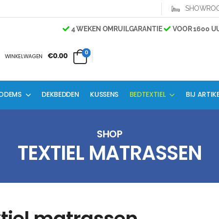
SHOWRO
4 WEKEN OMRUILGARANTIE
VOOR 1600 UUR
0
€0.00
WINKELWAGEN
ODEMS
DEKBEDDEN
KUSSENS
BEDTEXTIEL
BIJ ARTIK
SHOP
TEXTIEL MATRASSEN
tiel matrassen