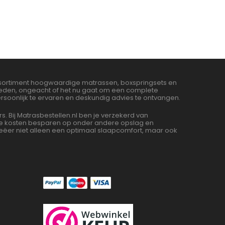
assortiment hoogwaardige matrassen, boxspringsets en
bieden, ongeacht of het nu gaat om een complete
soonlijk te ervaren en deskundig advies te ontvangen.
Bij Matrasbestellen.nl ben je verzekerd van
 we kosten besparen op onder andere opslag en
ëer niet alleen een optimaal slaapcomfort, maar ook