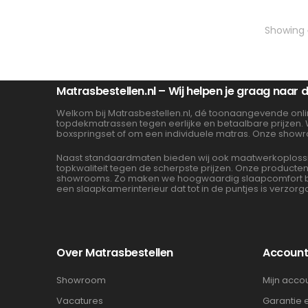
Showing
Matrasbestellen.nl – Wij helpen je graag naar
Welkom bij Matrasbestellen.nl, dé toonaangevende onli
topdekmatrassen tegen eerlijke en betaalbare prijzen.
boxspringset of om een individuele matras. Onze showr
Naast standaardmaten bieden wij ook maatwerkoplossin
topkwaliteit tegen de scherpste prijzen. Onze product
showrooms. Zo maken we hoogwaardig slaapcomfort beta
een slaapkamerinterieur dat tot in de puntjes is verzorg
Over Matrasbestellen
Accoun
Showroom
Mijn acco
Vacatures
Garantie 