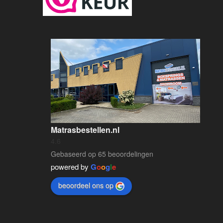
Matrasbestellen.nl
4.6
Gebaseerd op 65 beoordelingen
powered by
G
o
o
g
l
e
beoordeel ons op