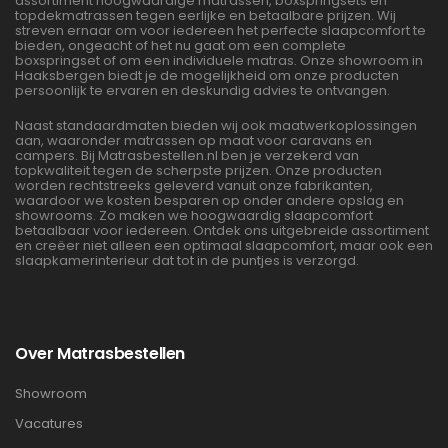
assortiment hoogwaardige matrassen, boxspringsets en
topdekmatrassen tegen eerlijke en betaalbare prijzen. Wij
streven ernaar om voor iedereen het perfecte slaapcomfort te
bieden, ongeacht of het nu gaat om een complete
boxspringset of om een individuele matras. Onze showroom in
Haaksbergen biedt je de mogelijkheid om onze producten
persoonlijk te ervaren en deskundig advies te ontvangen.
Naast standaardmaten bieden wij ook maatwerkoplossingen
aan, waaronder matrassen op maat voor caravans en
campers. Bij Matrasbestellen.nl ben je verzekerd van
topkwaliteit tegen de scherpste prijzen. Onze producten
worden rechtstreeks geleverd vanuit onze fabrikanten,
waardoor we kosten besparen op onder andere opslag en
showrooms. Zo maken we hoogwaardig slaapcomfort
betaalbaar voor iedereen. Ontdek ons uitgebreide assortiment
en creëer niet alleen een optimaal slaapcomfort, maar ook een
slaapkamerinterieur dat tot in de puntjes is verzorgd.
Over Matrasbestellen
Showroom
Vacatures