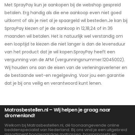
Met SprayPay kun je aankopen bij de webshop gespreid
betalen. Erg handig als die ene aankoop even niet goed
uitkomt of als je niet al je spaargeld wil besteden.Je kan bij
SprayPay kiezen of je de aankoop in 12,18,24 of in 36
maanden wil betalen. Het is natuurlijk wel verstandig om
een looptijd te kiezen die niet langer is dan de levensduur
van het product dat je wil kopen.SprayPay heeft een
vergunning van de AFM (vergunningsnummer:12045002).
Wij houden ons aan de eisen van de verleningsverlener en
de bestaande wet-en regelgeving. Voor jou een garantie
dat je bij ons veilig en verantwoord kunt lenen.
Matrasbestellen.nl – Wij helpen je graag naar
dromenland!
Welkom bij Matrasbestellen.nl, dé toonaangevende online
beddenspecialist van Nederland. Bij ons vind je een uitgebreid
assortiment hoogwaardige matrassen, boxspringsets en