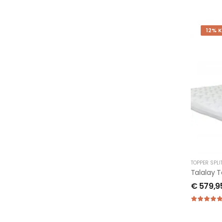
12% 
TOPPER SPLI
€
579,9