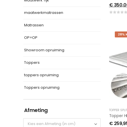
Maatwerk Tijk
€
350,0
maatwerkmatrassen
Matrassen
28% 
OP=OP
Showroom opruiming
Toppers
toppers opruiming
Toppers opruiming
Afmeting
TOPPER SPLI
Topper H
€
259,9