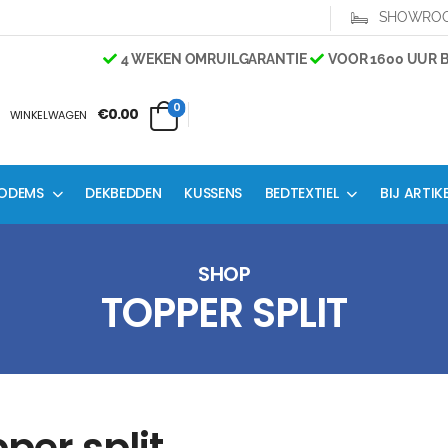
SHOWRO
4 WEKEN OMRUILGARANTIE
VOOR 1600 UUR BES
0
€0.00
WINKELWAGEN
ODEMS
DEKBEDDEN
KUSSENS
BEDTEXTIEL
BIJ ARTIK
SHOP
TOPPER SPLIT
per split