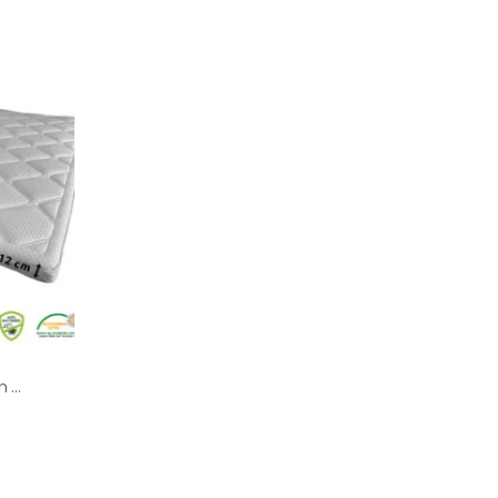
Tencell Business Hr Koudschuim Topper SPLIT