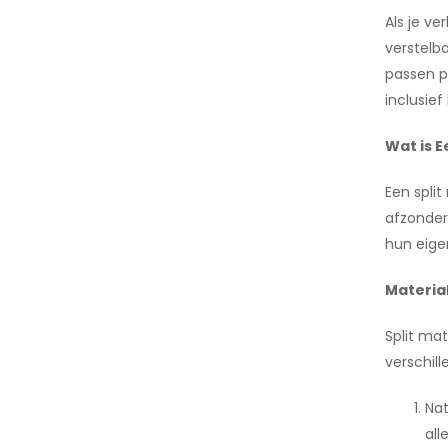
Als je v
verstelb
passen pe
inclusief
Wat is E
Een spli
afzonder
hun eige
Materia
Split ma
verschil
Nat
all