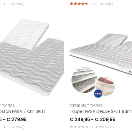
( 1 Reviews )
( 2 Reviews )
T
,
TOPPERS
TOPPER SPLIT
,
TOPPERS
oston NASA 7 Cm SPLIT
Topper NASA Deluxe SPLIT Ba
5
-
€
279,95
€
249,95
-
€
309,95
( 1 Reviews )
( 0 Reviews )