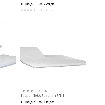
€
189,95
-
€
229,95
( 0 Reviews )
TOPPER SPLIT
,
TOPPERS
Topper NASA Spiration SPLIT
€
169,95
-
€
199,95