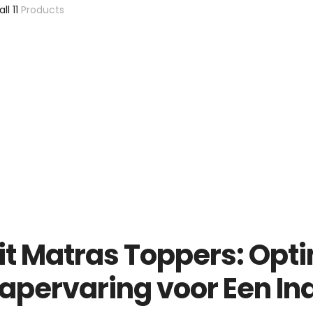
all 11
Products
it Matras Toppers: Opti
apervaring voor Een In