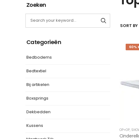
Zoeken
SORT BY 
Categorieën
60% 
Bedbodems
Bedtextiel
Bij artikelen
Boxsprings
Dekbedden
Kussens
OP=OP
,
SHO