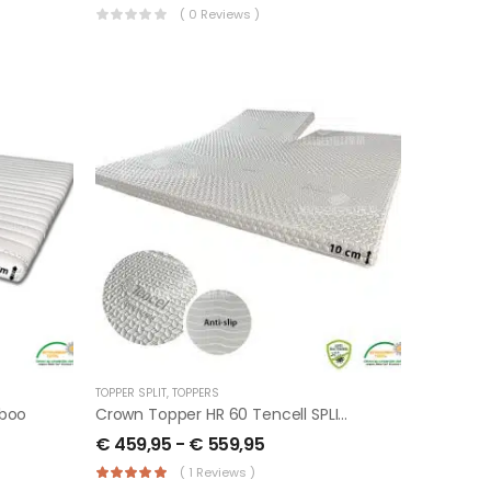
( 0 Reviews )
TOPPER SPLIT
,
TOPPERS
mboo
Crown Topper HR 60 Tencell SPLIT Met Anti-Slip LLQ
€
459,95
-
€
559,95
( 1 Reviews )