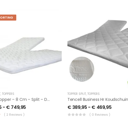
KORTING
T
,
TOPPERS
TOPPER SPLIT
,
TOPPERS
Talalay Topper – 8 Cm – Split – De Luxe
5
-
€
749,95
€
389,95
-
€
469,95
( 2 Reviews )
( 0 Reviews )