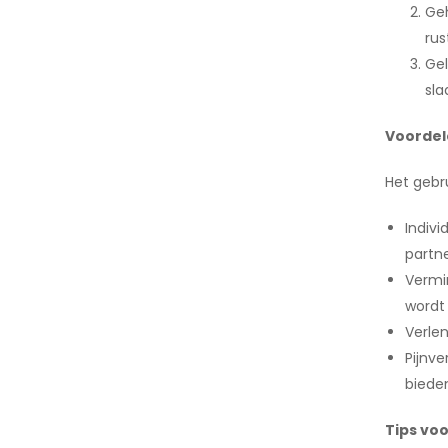
Geh
rus
Gel
sl
Voordel
Het gebr
Indivi
partne
Vermi
wordt
Verle
Pijnve
biede
Tips voo