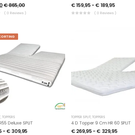
0
€
865,00
€
159,95
-
€
189,95
( 0 Reviews )
( 0 Reviews )
KORTING
T
,
TOPPERS
TOPPER SPLIT
,
TOPPERS
R55 Deluxe SPLIT
4 D Topper 9 Cm HR 60 SPLIT
5
-
€
309,95
€
269,95
-
€
329,95