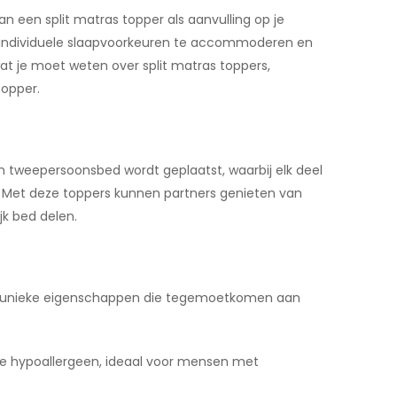
n een split matras topper als aanvulling op je
 individuele slaapvoorkeuren te accommoderen en
 wat je moet weten over split matras toppers,
topper.
n tweepersoonsbed wordt geplaatst, waarbij elk deel
. Met deze toppers kunnen partners genieten van
k bed delen.
 met unieke eigenschappen die tegemoetkomen aan
ure hypoallergeen, ideaal voor mensen met