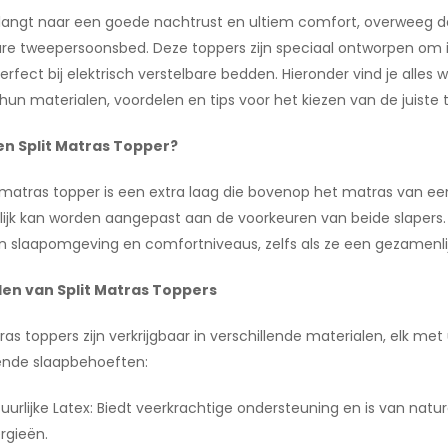
erlangt naar een goede nachtrust en ultiem comfort, overweeg da
are tweepersoonsbed. Deze toppers zijn speciaal ontworpen om
rfect bij elektrisch verstelbare bedden. Hieronder vind je alles
 hun materialen, voordelen en tips voor het kiezen van de juiste 
en Split Matras Topper?
t matras topper is een extra laag die bovenop het matras van ee
lijk kan worden aangepast aan de voorkeuren van beide slapers
n slaapomgeving en comfortniveaus, zelfs als ze een gezamenlij
len van Split Matras Toppers
tras toppers zijn verkrijgbaar in verschillende materialen, elk
lende slaapbehoeften:
uurlijke Latex: Biedt veerkrachtige ondersteuning en is van nat
ergieën.