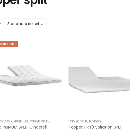
:
KORTING
WROOM OPRUIMING
,
TOPPER SPLIT
,
TOPPERS OPRUIMING
TOPPER SPLIT
,
TOPPERS
Cinderella PRIMUM SPLIT Cinderella OP=OP 200/200 Koudschuim
Topper HR40 Spiration SPLIT