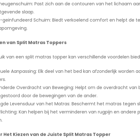
eugenschuim: Past zich aan de contouren van het lichaam aan,
tgevende slaap.
-geïnfundeerd Schuim: Biedt verkoelend comfort en helpt de 
aapomgeving.
en van Split Matras Toppers
uik van een split matras topper kan verschillende voordelen bie
duele Aanpassing: Elk deel van het bed kan afzonderlijk worden
rs.
nderde Overdracht van Beweging: Helpt om de overdracht van b
 gestoord door de bewegingen van de ander.
ngde Levensduur van het Matras: Beschermt het matras tegen sli
rlichting: Kan helpen bij het verminderen van rugpijn en andere
n.
r Het Kiezen van de Juiste Split Matras Topper