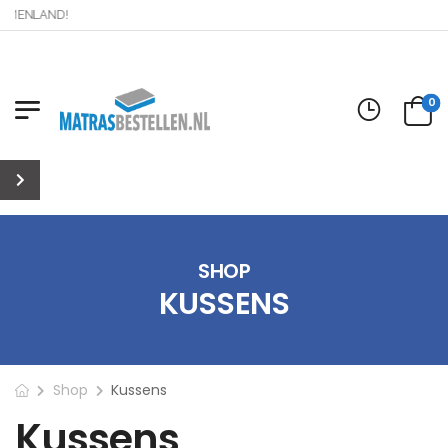
ENLAND!
0
SHOP
KUSSENS
Shop
Kussens
Kussens