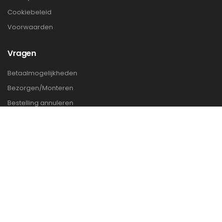
Cookiebeleid
Voorwaarden
Vragen
Betaalmogelijkheden
Bezorgen/Monteren
Bestelling annuleren
Retourbeleid en terugbetaling
Verzenden en Retouren
Meest gestelde vragen
Contact