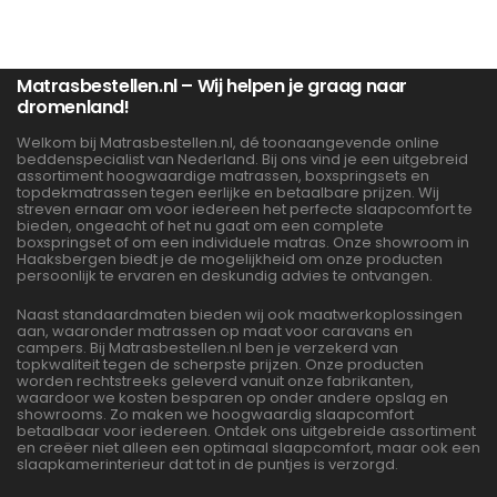
Matrasbestellen.nl – Wij helpen je graag naar
dromenland!
Welkom bij Matrasbestellen.nl, dé toonaangevende online
beddenspecialist van Nederland. Bij ons vind je een uitgebreid
assortiment hoogwaardige matrassen, boxspringsets en
topdekmatrassen tegen eerlijke en betaalbare prijzen. Wij
streven ernaar om voor iedereen het perfecte slaapcomfort te
bieden, ongeacht of het nu gaat om een complete
boxspringset of om een individuele matras. Onze showroom in
Haaksbergen biedt je de mogelijkheid om onze producten
persoonlijk te ervaren en deskundig advies te ontvangen.
Naast standaardmaten bieden wij ook maatwerkoplossingen
aan, waaronder matrassen op maat voor caravans en
campers. Bij Matrasbestellen.nl ben je verzekerd van
topkwaliteit tegen de scherpste prijzen. Onze producten
worden rechtstreeks geleverd vanuit onze fabrikanten,
waardoor we kosten besparen op onder andere opslag en
showrooms. Zo maken we hoogwaardig slaapcomfort
betaalbaar voor iedereen. Ontdek ons uitgebreide assortiment
en creëer niet alleen een optimaal slaapcomfort, maar ook een
slaapkamerinterieur dat tot in de puntjes is verzorgd.