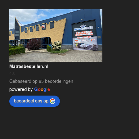
Matrasbestellen.nl
4.6
Gebaseerd op 65 beoordelingen
powered by
G
o
o
g
l
e
beoordeel ons op