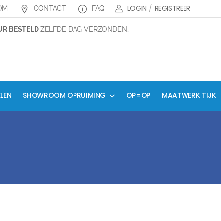
LOGIN
/
REGISTREER
OM
CONTACT
FAQ
R BESTELD
ZELFDE DAG VERZONDEN.
ELEN
SHOWROOM OPRUIMING
OP=OP
MAATWERK TIJK