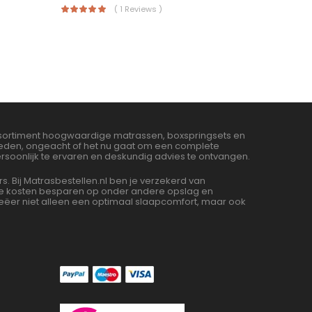
( 1 Reviews )
assortiment hoogwaardige matrassen, boxspringsets en
bieden, ongeacht of het nu gaat om een complete
soonlijk te ervaren en deskundig advies te ontvangen.
Bij Matrasbestellen.nl ben je verzekerd van
 we kosten besparen op onder andere opslag en
ëer niet alleen een optimaal slaapcomfort, maar ook