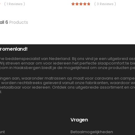
( 1 Reviews )
( 3 Reviews )
all 6
Products
 dromenland!
ne beddenspecialist van Nederland. Bij ons vind je een uitgebreid 
 Wij streven ernaar om voor iedereen het perfecte slaapcomfort te 
oom in Haaksbergen biedt je de mogelijkheid om onze producten per
gen aan, waaronder matrassen op maat voor caravans en campers. 
en worden rechtstreeks geleverd vanuit onze fabrikanten, waardoor
albaar voor iedereen. Ontdek ons uitgebreide assortiment en cre
d.
t
Vragen
unt
Betaalmogelijkheden