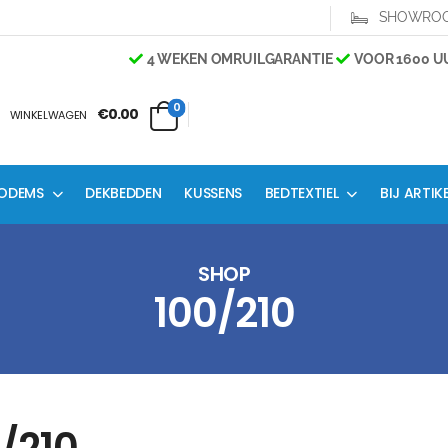
SHOWRO
4 WEKEN OMRUILGARANTIE
VOOR 1600 UU
0
€0.00
WINKELWAGEN
ODEMS
DEKBEDDEN
KUSSENS
BEDTEXTIEL
BIJ ARTIK
SHOP
100/210
/210