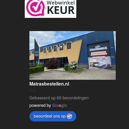
Matrasbestellen.nl
4.6
Gebaseerd op 65 beoordelingen
powered by
G
o
o
g
l
e
beoordeel ons op