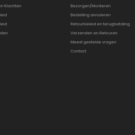
en Klachten
Bezorgen/Monteren
leid
Bestelling annuleren
leid
Retourbeleid en terugbetaling
rden
Verzenden en Retouren
Meest gestelde vragen
Contact