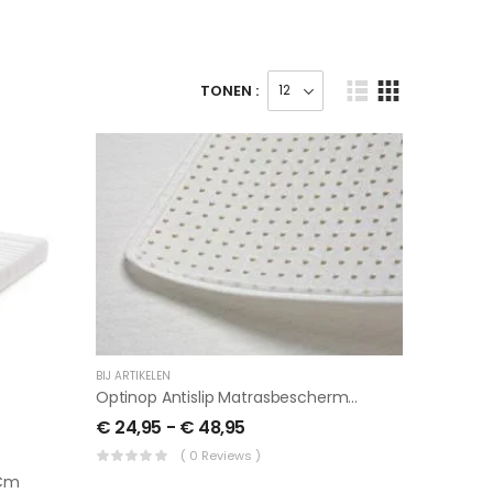
TONEN :
BIJ ARTIKELEN
Optinop Antislip Matrasbeschermer
€
24,95
-
€
48,95
( 0 Reviews )
 Cm