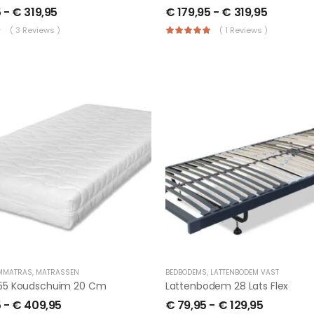
5
-
€
319,95
€
179,95
-
€
319,95
( 3 Reviews )
( 1 Reviews )
MMATRAS
,
MATRASSEN
BEDBODEMS
,
LATTENBODEM VAST
R 55 Koudschuim 20 Cm
Lattenbodem 28 Lats Flex
5
-
€
409,95
€
79,95
-
€
129,95