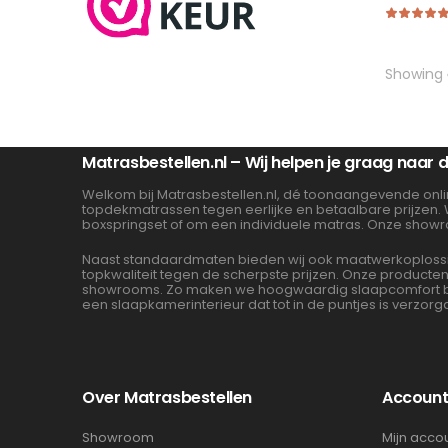
Showing
Matrasbestellen.nl – Wij helpen je graag naar
Welkom bij Matrasbestellen.nl, dé toonaangevende onli
topdekmatrassen tegen eerlijke en betaalbare prijzen.
boxspringset of om een individuele matras. Onze showr
Naast standaardmaten bieden wij ook maatwerkoplossin
topkwaliteit tegen de scherpste prijzen. Onze product
showrooms. Zo maken we hoogwaardig slaapcomfort beta
een slaapkamerinterieur dat tot in de puntjes is verzorg
Over Matrasbestellen
Accoun
Showroom
Mijn acco