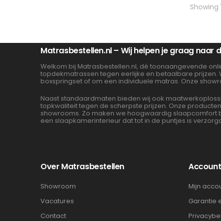
Showing
Matrasbestellen.nl – Wij helpen je graag naar
Welkom bij Matrasbestellen.nl, dé toonaangevende onli
topdekmatrassen tegen eerlijke en betaalbare prijzen.
boxspringset of om een individuele matras. Onze showr
Naast standaardmaten bieden wij ook maatwerkoplossin
topkwaliteit tegen de scherpste prijzen. Onze product
showrooms. Zo maken we hoogwaardig slaapcomfort beta
een slaapkamerinterieur dat tot in de puntjes is verzorg
Over Matrasbestellen
Accoun
Showroom
Mijn acco
Vacatures
Garantie 
Contact
Privacybe