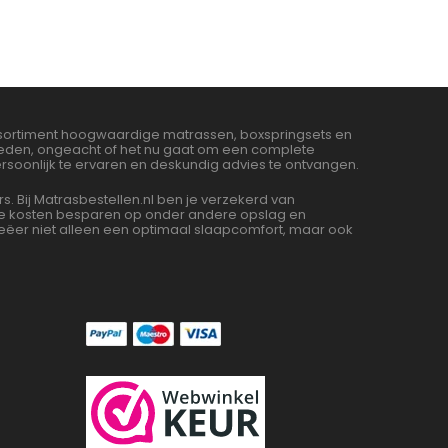
assortiment hoogwaardige matrassen, boxspringsets en
bieden, ongeacht of het nu gaat om een complete
soonlijk te ervaren en deskundig advies te ontvangen.
Bij Matrasbestellen.nl ben je verzekerd van
 we kosten besparen op onder andere opslag en
ëer niet alleen een optimaal slaapcomfort, maar ook