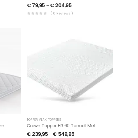
€
79,95
-
€
204,95
( 0 Reviews )
TOPPER VLAK
,
TOPPERS
Cm
Crown Topper HR 60 Tencell Met Anti-Slip LLQ
€
239,95
-
€
549,95