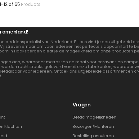
1–12 of 65
Products
 dromenland!
ne beddenspecialist van Nederland. Bij ons vind je een uitgebreid 
 Wij streven ernaar om voor iedereen het perfecte slaapcomfort te 
oom in Haaksbergen biedt je de mogelijkheid om onze producten per
gen aan, waaronder matrassen op maat voor caravans en campers. 
en worden rechtstreeks geleverd vanuit onze fabrikanten, waardoor
albaar voor iedereen. Ontdek ons uitgebreide assortiment en cre
d.
t
Vragen
unt
Betaalmogelijkheden
en Klachten
Bezorgen/Monteren
leid
Bestelling annuleren