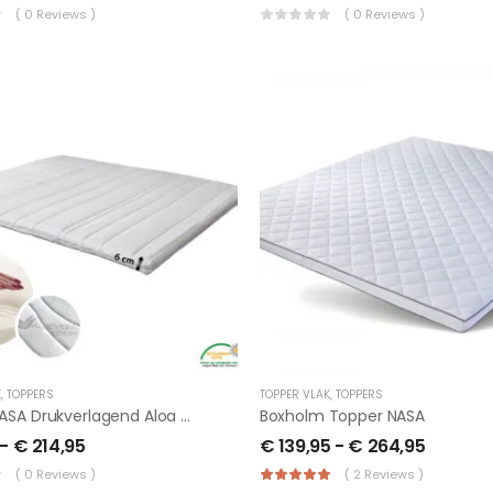
( 0 Reviews )
( 0 Reviews )
K
,
TOPPERS
TOPPER VLAK
,
TOPPERS
Topper NASA Drukverlagend Aloa Vera
Boxholm Topper NASA
-
€
214,95
€
139,95
-
€
264,95
( 0 Reviews )
( 2 Reviews )