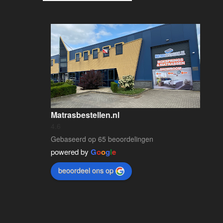
Matrasbestellen.nl
4.6
Gebaseerd op 65 beoordelingen
powered by
G
o
o
g
l
e
beoordeel ons op