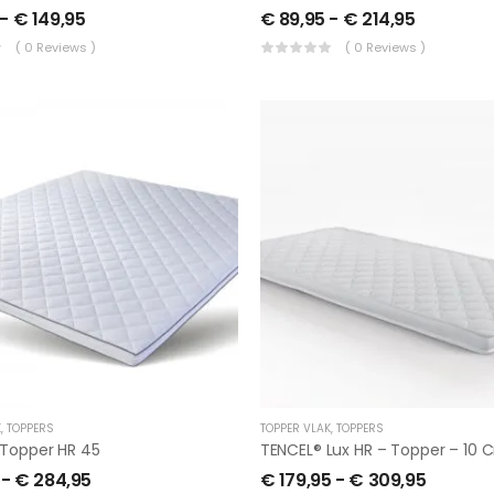
-
€
149,95
€
89,95
-
€
214,95
( 0 Reviews )
( 0 Reviews )
K
,
TOPPERS
TOPPER VLAK
,
TOPPERS
Topper HR 45
TENCEL® Lux HR – Topper – 10 
-
€
284,95
€
179,95
-
€
309,95