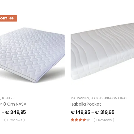
KORTING
K
,
TOPPERS
MATRASSEN
,
POCKETVERINGSMATRAS
er 8 Cm NASA
Isabella Pocket
5
-
€
349,95
€
149,95
-
€
319,95
( 1 Reviews )
( 1 Reviews )