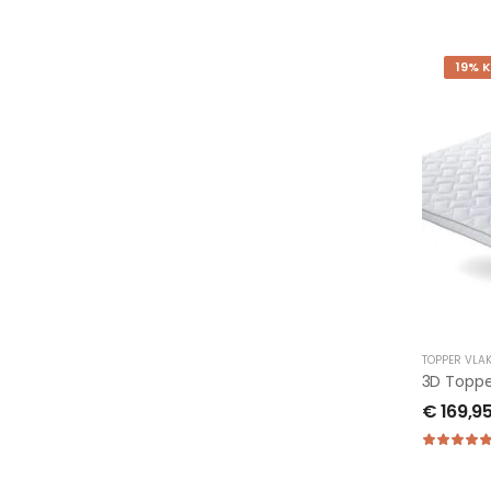
19% 
TOPPER VLA
3D Topp
€
169,9