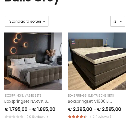
BOXSPRINGS
,
VASTE SETS
BOXSPRINGS
,
ELEKTRISCHE SETS
Boxspringset NARVIK Set Incl Hoofd En Voetbord
Boxspringset V1600 Elektrisch Verstelbaar -kompleet Incl Splittopper
€
1.795,00
-
€
1.895,00
€
2.395,00
-
€
2.595,00
( 0 Reviews )
( 2 Reviews )