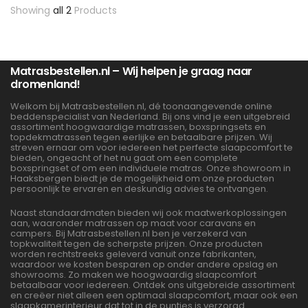
Showing
all 2
Products
Matrasbestellen.nl – Wij helpen je graag naar
dromenland!
Welkom bij Matrasbestellen.nl, dé toonaangevende online
beddenspecialist van Nederland. Bij ons vind je een uitgebreid
assortiment hoogwaardige matrassen, boxspringsets en
topdekmatrassen tegen eerlijke en betaalbare prijzen. Wij
streven ernaar om voor iedereen het perfecte slaapcomfort te
bieden, ongeacht of het nu gaat om een complete
boxspringset of om een individuele matras. Onze showroom in
Haaksbergen biedt je de mogelijkheid om onze producten
persoonlijk te ervaren en deskundig advies te ontvangen.
Naast standaardmaten bieden wij ook maatwerkoplossingen
aan, waaronder matrassen op maat voor caravans en
campers. Bij Matrasbestellen.nl ben je verzekerd van
topkwaliteit tegen de scherpste prijzen. Onze producten
worden rechtstreeks geleverd vanuit onze fabrikanten,
waardoor we kosten besparen op onder andere opslag en
showrooms. Zo maken we hoogwaardig slaapcomfort
betaalbaar voor iedereen. Ontdek ons uitgebreide assortiment
en creëer niet alleen een optimaal slaapcomfort, maar ook een
slaapkamerinterieur dat tot in de puntjes is verzorgd.