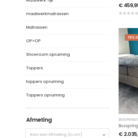
Maatwerk Tijk
€
459,9
maatwerkmatrassen
Matrassen
15% 
OP=OP
Showroom opruiming
Toppers
toppers opruiming
Toppers opruiming
Afmeting
BOXSPRING
€
2.035