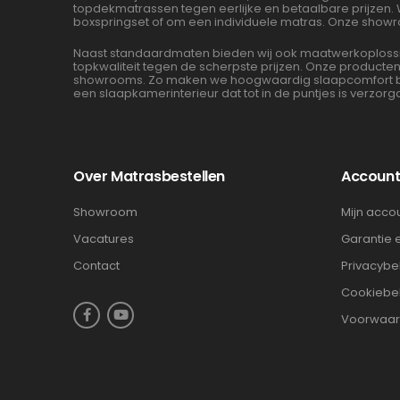
topdekmatrassen tegen eerlijke en betaalbare prijzen.
boxspringset of om een individuele matras. Onze showr
Naast standaardmaten bieden wij ook maatwerkoplossin
topkwaliteit tegen de scherpste prijzen. Onze product
showrooms. Zo maken we hoogwaardig slaapcomfort beta
een slaapkamerinterieur dat tot in de puntjes is verzorg
Over Matrasbestellen
Accoun
Showroom
Mijn acco
Vacatures
Garantie 
Contact
Privacybe
Cookiebe
Voorwaa