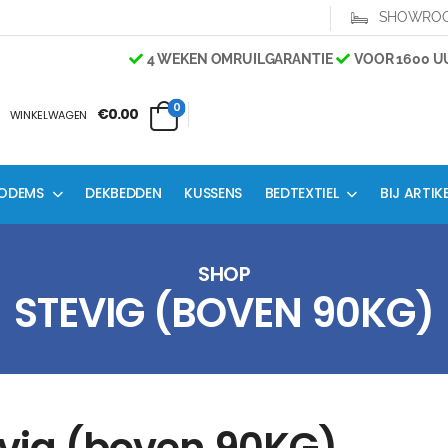
SHOWRO
4 WEKEN OMRUILGARANTIE
VOOR 1600 UUR
0
€0.00
WINKELWAGEN
ODEMS
DEKBEDDEN
KUSSENS
BEDTEXTIEL
BIJ ARTIK
SHOP
STEVIG (BOVEN 90KG)
vig (boven 90KG)