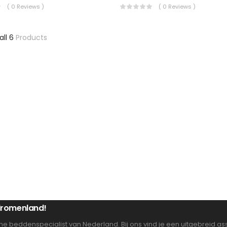
( 0 Reviews )
( 0 Reviews )
all 6
Products
 dromenland!
ne beddenspecialist van Nederland. Bij ons vind je een uitgebreid 