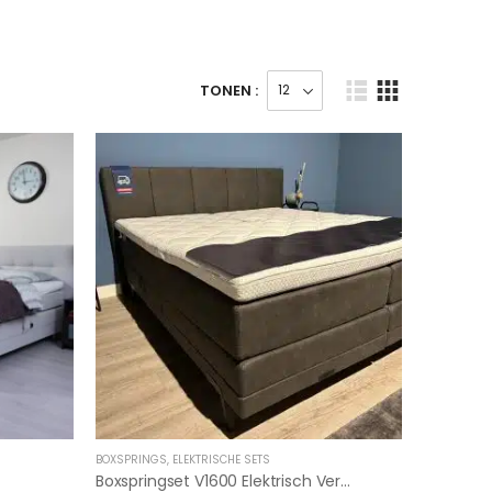
TONEN :
BOXSPRINGS
,
ELEKTRISCHE SETS
Boxspringset V1600 Elektrisch Verstelbaar -kompleet Incl Splittopper