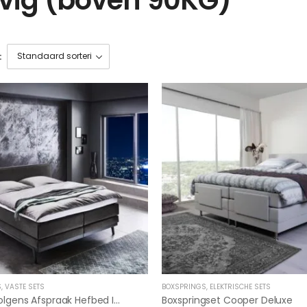
:
S
,
VASTE SETS
BOXSPRINGS
,
ELEKTRISCHE SETS
Matras Volgens Afspraak Hefbed Incl Hoeslakens En Levering
Boxspringset Cooper Deluxe