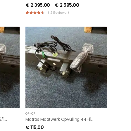
€
2.395,00
-
€
2.595,00
( 2 Reviews )
OP=OP
Matras Maatwerk Alkoof 160/218/15 Cm Koudschuim
Matras Maatwerk Opvulling 44-115-12 Cm Hoog
€
115,00