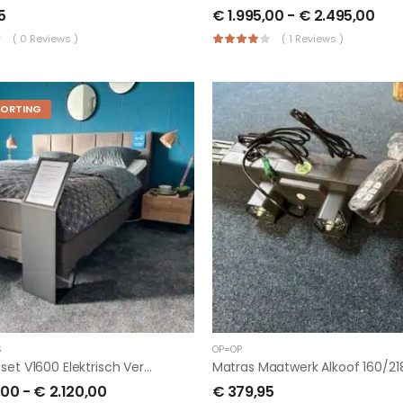
5
€
1.995,00
-
€
2.495,00
( 0 Reviews )
( 1 Reviews )
KORTING
S
OP=OP
Boxspringset V1600 Elektrisch Verstelbaar BULLS JUNGLE 15% Korting Extra
,00
-
€
2.120,00
€
379,95