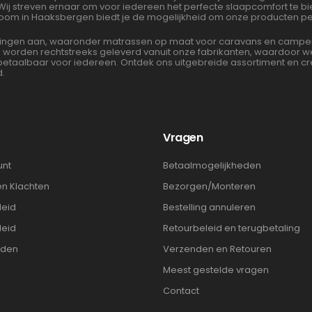
 Wij streven ernaar om voor iedereen het perfecte slaapcomfort te 
oom in Haaksbergen biedt je de mogelijkheid om onze producten per
gen aan, waaronder matrassen op maat voor caravans en campers. 
en worden rechtstreeks geleverd vanuit onze fabrikanten, waardoor
albaar voor iedereen. Ontdek ons uitgebreide assortiment en cre
d.
t
Vragen
unt
Betaalmogelijkheden
en Klachten
Bezorgen/Monteren
leid
Bestelling annuleren
leid
Retourbeleid en terugbetaling
rden
Verzenden en Retouren
Meest gestelde vragen
Contact