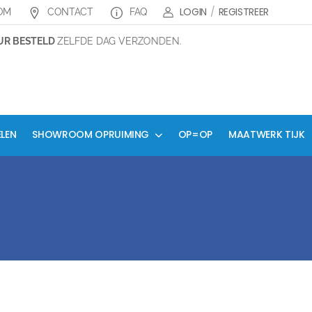
LOGIN
/
REGISTREER
OM
CONTACT
FAQ
 BESTELD
ZELFDE DAG VERZONDEN.
ELEN
SHOWROOM OPRUIMING
OP=OP
MAATWERK TIJK