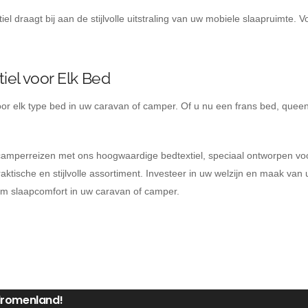
l draagt bij aan de stijlvolle uitstraling van uw mobiele slaapruimte. V
iel voor Elk Bed
oor elk type bed in uw caravan of camper. Of u nu een frans bed, quee
n camperreizen met ons hoogwaardige bedtextiel, speciaal ontworpen v
tische en stijlvolle assortiment. Investeer in uw welzijn en maak van
iem slaapcomfort in uw caravan of camper.
 dromenland!