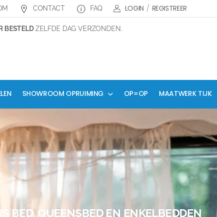
LOGIN
/
REGISTREER
OM
CONTACT
FAQ
STELD
ZELFDE DAG VERZONDEN.
ELEN
SHOWROOM OPRUIMING
OP=OP
MAATWERK TIJK
NS BED, QUEENSBED EN ENKELBEDDEN