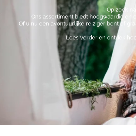
Op zoek na
Ons assortiment biedt hoogwaardig en c
Of u nu een avontuurlijke reiziger bent of gr
Lees verder en ontdek hoe