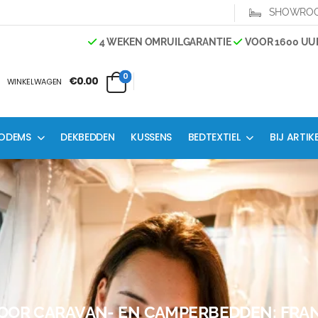
SHOWRO
4 WEKEN OMRUILGARANTIE
VOOR 1600 UUR BE
0
€0.00
WINKELWAGEN
ODEMS
DEKBEDDEN
KUSSENS
BEDTEXTIEL
BIJ ARTIK
OOR CARAVAN- EN CAMPERBEDDEN: FRA