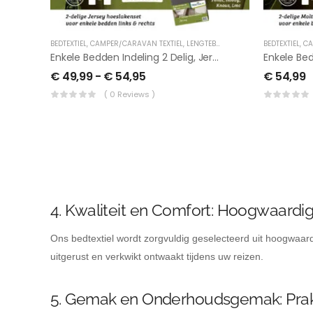
BEDTEXTIEL
,
CAMPER/CARAVAN TEXTIEL
,
LENGTEBED
BEDTEXTIEL
,
CA
Enkele Bedden Indeling 2 Delig, Jersey Hoeslakenset
€
49,99
-
€
54,95
€
54,99
( 0 Reviews )
4. Kwaliteit en Comfort: Hoogwaardig
Ons bedtextiel wordt zorgvuldig geselecteerd uit hoogwaar
uitgerust en verkwikt ontwaakt tijdens uw reizen.
5. Gemak en Onderhoudsgemak: Prak