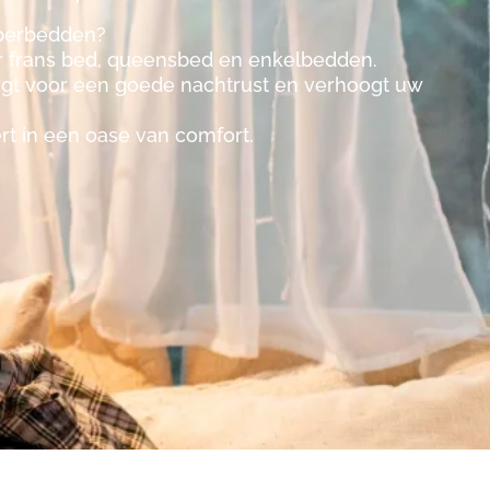
mperbedden?
or frans bed, queensbed en enkelbedden.
 zorgt voor een goede nachtrust en verhoogt uw
t in een oase van comfort.