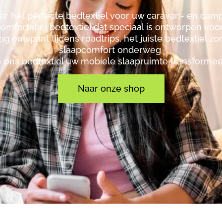
ar het perfecte bedtextiel voor uw caravan- en ca
omfortabel bedtextiel dat speciaal is ontworpen vo
aag ontspant tijdens roadtrips, het juiste bedtextiel
slaapcomfort onderweg.
 ons bedtextiel uw mobiele slaapruimte transformeer
Naar onze shop