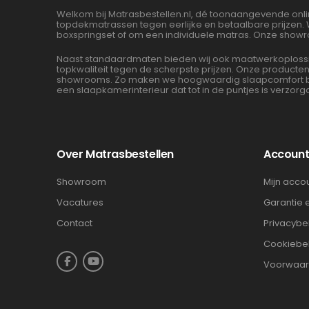
Welkom bij Matrasbestellen.nl, dé toonaangevende onli
topdekmatrassen tegen eerlijke en betaalbare prijzen.
boxspringset of om een individuele matras. Onze showr
Naast standaardmaten bieden wij ook maatwerkoplossin
topkwaliteit tegen de scherpste prijzen. Onze product
showrooms. Zo maken we hoogwaardig slaapcomfort beta
een slaapkamerinterieur dat tot in de puntjes is verzorg
Over Matrasbestellen
Accoun
Showroom
Mijn acco
Vacatures
Garantie 
Contact
Privacybe
Cookiebe
Voorwaa