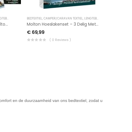
TEBED
BEDTEXTIEL
,
CAMPER/CARAVAN TEXTIEL
,
LENGTEBED
,
TUSSENHOESLAKENS
Enkele Bedden Waterdichte Molton Hoeslakenset 2 Delig
Molton Hoeslakenset – 3 Delig Met Midden Matras
€
69,99
( 0 Reviews )
comfort en de duurzaamheid van ons bedtextiel, zodat u