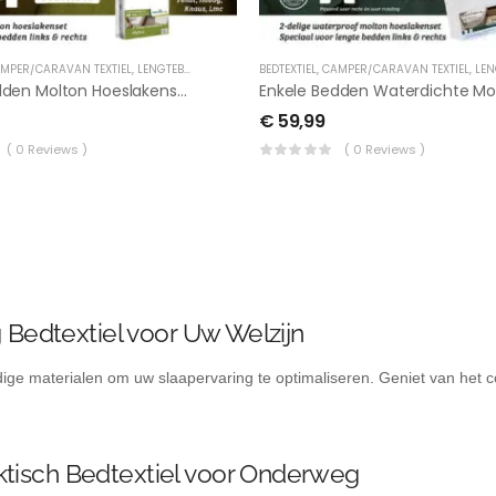
MPER/CARAVAN TEXTIEL
,
LENGTEBED
BEDTEXTIEL
,
CAMPER/CARAVAN TEXTIEL
,
LENG
Enkele Bedden Molton Hoeslakenset 2 Delig
€
59,99
( 0 Reviews )
( 0 Reviews )
 Bedtextiel voor Uw Welzijn
dige materialen om uw slaapervaring te optimaliseren. Geniet van het 
tisch Bedtextiel voor Onderweg