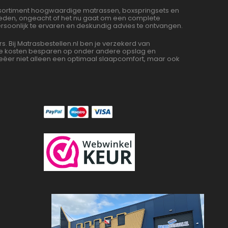
assortiment hoogwaardige matrassen, boxspringsets en
bieden, ongeacht of het nu gaat om een complete
soonlijk te ervaren en deskundig advies te ontvangen.
Bij Matrasbestellen.nl ben je verzekerd van
 we kosten besparen op onder andere opslag en
ëer niet alleen een optimaal slaapcomfort, maar ook