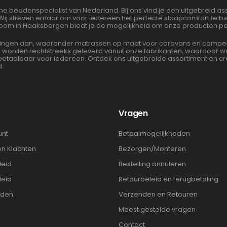
ne beddenspecialist van Nederland. Bij ons vind je een uitgebreid 
 Wij streven ernaar om voor iedereen het perfecte slaapcomfort te 
oom in Haaksbergen biedt je de mogelijkheid om onze producten per
gen aan, waaronder matrassen op maat voor caravans en campers. 
en worden rechtstreeks geleverd vanuit onze fabrikanten, waardoor
albaar voor iedereen. Ontdek ons uitgebreide assortiment en cre
d.
t
Vragen
unt
Betaalmogelijkheden
en Klachten
Bezorgen/Monteren
leid
Bestelling annuleren
leid
Retourbeleid en terugbetaling
rden
Verzenden en Retouren
Meest gestelde vragen
Contact