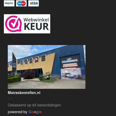
Matrasbestellen.nl
4.6
Gebaseerd op 65 beoordelingen
powered by
G
o
o
g
l
e