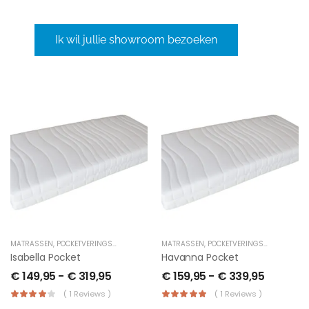
bed.
Ik wil jullie showroom bezoeken
MATRASSEN
,
POCKETVERINGSMATRAS
MATRASSEN
,
POCKETVERINGSMATRAS
Isabella Pocket
Havanna Pocket
€
149,95
-
€
319,95
€
159,95
-
€
339,95
( 1 Reviews )
( 1 Reviews )