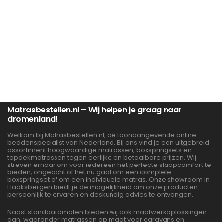
Matrasbestellen.nl – Wij helpen je graag naar
dromenland!
Welkom bij Matrasbestellen.nl, dé toonaangevende online
beddenspecialist van Nederland. Bij ons vind je een uitgebreid
assortiment hoogwaardige matrassen, boxspringsets en
topdekmatrassen tegen eerlijke en betaalbare prijzen. Wij
streven ernaar om voor iedereen het perfecte slaapcomfort te
bieden, ongeacht of het nu gaat om een complete
boxspringset of om een individuele matras. Onze showroom in
Haaksbergen biedt je de mogelijkheid om onze producten
persoonlijk te ervaren en deskundig advies te ontvangen.
Naast standaardmaten bieden wij ook maatwerkoplossingen
aan, waaronder matrassen op maat voor caravans en