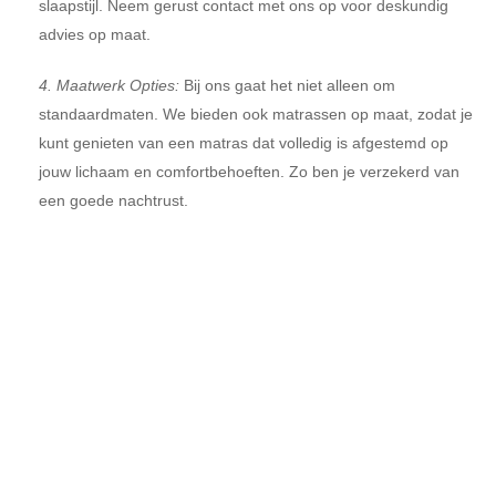
slaapstijl. Neem gerust contact met ons op voor deskundig
advies op maat.
4. Maatwerk Opties:
Bij ons gaat het niet alleen om
standaardmaten. We bieden ook matrassen op maat, zodat je
kunt genieten van een matras dat volledig is afgestemd op
jouw lichaam en comfortbehoeften. Zo ben je verzekerd van
een goede nachtrust.
Liever persoonlijk uit proberen in
onze showroom?
Kom langs in onze showroom in Haaksbergen en
ervaar zelf het comfort en de kwaliteit van onze
boxsprings. Ons team staat voor je klaar om je te
helpen bij het maken van de juiste keuze voor een