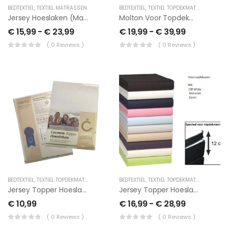
BEDTEXTIEL
,
TEXTIEL MATRASSEN
BEDTEXTIEL
,
TEXTIEL TOPDEKMATRAS
Jersey Hoeslaken (max. 26 Cm)
Molton Voor Topdekmatras
€
15,99
-
€
23,99
€
19,99
-
€
39,99
( 0 Reviews )
( 0 Reviews )
BEDTEXTIEL
,
TEXTIEL TOPDEKMATRAS
BEDTEXTIEL
,
TEXTIEL TOPDEKMATRAS
Jersey Topper Hoeslaken 1 Persoons
Jersey Topper Hoeslaken
€
10,99
€
16,99
-
€
28,99
( 0 Reviews )
( 0 Reviews )