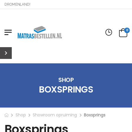
AR DROMENLAND!
0
SHOP
BOXSPRINGS
Shop
Showroom opruiming
Boxsprings
Boxsprings