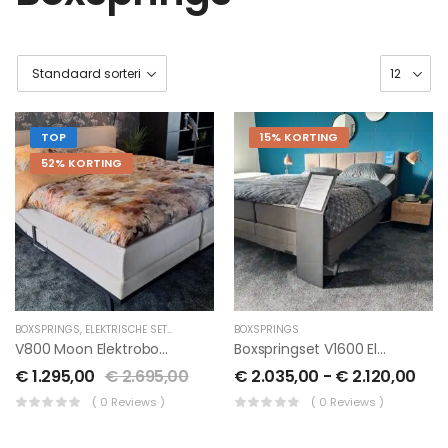
TOP
15% KORTING
52% KORTING
BOXSPRINGS
,
ELEKTRISCHE SETS
,
OP=OP
BOXSPRINGS
V800 Moon Elektroboxspringset 180/200 Kompleet LAATSTE SHOWROOM WEG = WEG
Boxspringset V1600 Elektrisch Verstelbaar BULLS JUNGLE 15% Korting Extra
€
1.295,00
€
2.695,00
€
2.035,00
-
€
2.120,00
( 0 Reviews )
( 0 Reviews )