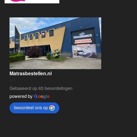
Matrasbestellen.nl
4.6
Gebaseerd op 65 beoordelingen
powered by
G
o
o
g
l
e
beoordeel ons op