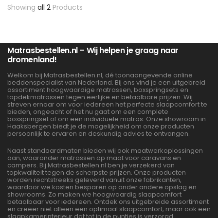
Showing
all 2
Products
Matrasbestellen.nl – Wij helpen je graag naar
dromenland!
Welkom bij Matrasbestellen.nl, dé toonaangevende online
beddenspecialist van Nederland. Bij ons vind je een uitgebreid
assortiment hoogwaardige matrassen, boxspringsets en
topdekmatrassen tegen eerlijke en betaalbare prijzen. Wij
streven ernaar om voor iedereen het perfecte slaapcomfort te
bieden, ongeacht of het nu gaat om een complete
boxspringset of om een individuele matras. Onze showroom in
Haaksbergen biedt je de mogelijkheid om onze producten
persoonlijk te ervaren en deskundig advies te ontvangen.
Naast standaardmaten bieden wij ook maatwerkoplossingen
aan, waaronder matrassen op maat voor caravans en
campers. Bij Matrasbestellen.nl ben je verzekerd van
topkwaliteit tegen de scherpste prijzen. Onze producten
worden rechtstreeks geleverd vanuit onze fabrikanten,
waardoor we kosten besparen op onder andere opslag en
showrooms. Zo maken we hoogwaardig slaapcomfort
betaalbaar voor iedereen. Ontdek ons uitgebreide assortiment
en creëer niet alleen een optimaal slaapcomfort, maar ook een
slaapkamerinterieur dat tot in de puntjes is verzorgd.