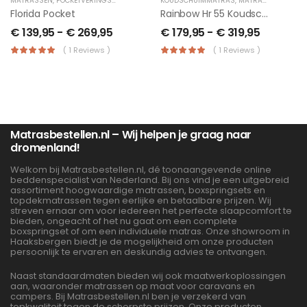
MATRASSEN
,
POCKETVERINGSMATRAS
KOUDSCHUIMMATRAS
,
MATRASSEN
Florida Pocket
Rainbow Hr 55 Koudschuim 16 Cm
€
139,95
-
€
269,95
€
179,95
-
€
319,95
( 1 Reviews )
( 1 Reviews )
Matrasbestellen.nl – Wij helpen je graag naar
dromenland!
Welkom bij Matrasbestellen.nl, dé toonaangevende online
beddenspecialist van Nederland. Bij ons vind je een uitgebreid
assortiment hoogwaardige matrassen, boxspringsets en
topdekmatrassen tegen eerlijke en betaalbare prijzen. Wij
streven ernaar om voor iedereen het perfecte slaapcomfort te
bieden, ongeacht of het nu gaat om een complete
boxspringset of om een individuele matras. Onze showroom in
Haaksbergen biedt je de mogelijkheid om onze producten
persoonlijk te ervaren en deskundig advies te ontvangen.
Naast standaardmaten bieden wij ook maatwerkoplossingen
aan, waaronder matrassen op maat voor caravans en
campers. Bij Matrasbestellen.nl ben je verzekerd van
topkwaliteit tegen de scherpste prijzen. Onze producten