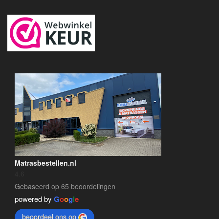
Matrasbestellen.nl
4.6
Gebaseerd op 65 beoordelingen
powered by
G
o
o
g
l
e
beoordeel ons op