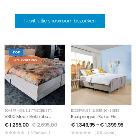
bed.
Ik wil jullie showroom bezoeken
TOP
52% KORTING
BOXSPRINGS
,
ELEKTRISCHE SETS
,
OP=OP
BOXSPRINGS
,
ELEKTRISCHE SETS
V800 Moon Elektroboxspringset 180/200 Kompleet LAATSTE SHOWROOM WEG = WEG
Boxspringset Boxer Elektrisch
€
1.295,00
€
2.695,00
€
1.349,95
-
€
1.399,95
( 0 Reviews )
( 0 Reviews )