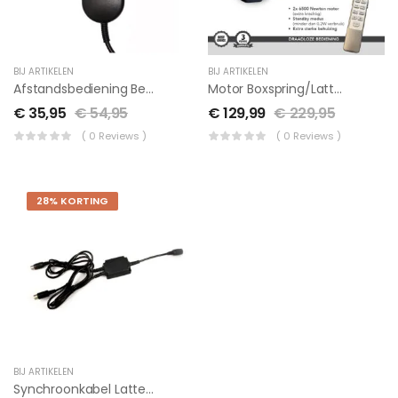
BIJ ARTIKELEN
BIJ ARTIKELEN
Afstandsbediening Bedraad Okin/Dewert
Motor Boxspring/lattenbodem,extra Zware Kwaliteit RF Draadloze Bediening
€
35,95
€
54,95
€
129,99
€
229,95
( 0 Reviews )
( 0 Reviews )
28% KORTING
BIJ ARTIKELEN
Synchroonkabel Lattenbodem Of Boxspring