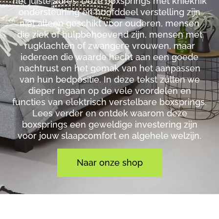
het juiste adres. Deze boxsprings met knieknik
ondersteuning en hoofddeel verstelling zijn
niet alleen geschikt voor ouderen, mensen
die ziek of hulpbehoevend zijn, mensen met
rugklachten of zwangere vrouwen, maar
iedereen die waarde hecht aan een goede
nachtrust en het gemak van het aanpassen
van hun bedpositie. In deze tekst zullen we
dieper ingaan op de vele voordelen en
functies van elektrisch verstelbare boxsprings.
Lees verder en ontdek waarom deze
boxsprings een geweldige investering zijn
voor jouw slaapcomfort en algehele welzijn.
Naar onze shop