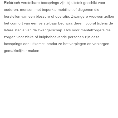
Elektrisch verstelbare boxsprings zijn bij uitstek geschikt voor
ouderen, mensen met beperkte mobiliteit of diegenen die
herstellen van een blessure of operatie. Zwangere vrouwen zullen
het comfort van een verstelbaar bed waarderen, vooral tijdens de
latere stadia van de zwangerschap. Ook voor mantelzorgers die
zorgen voor zieke of hulpbehoevende personen zijn deze
boxsprings een uitkomst, omdat ze het verplegen en verzorgen
gemakkelijker maken.
Liever persoonlijk uit proberen in
onze showroom?
Kom langs in onze showroom in Haaksbergen en
ervaar zelf het comfort en de kwaliteit van onze
boxsprings. Ons team staat voor je klaar om je te
helpen bij het maken van de juiste keuze voor een