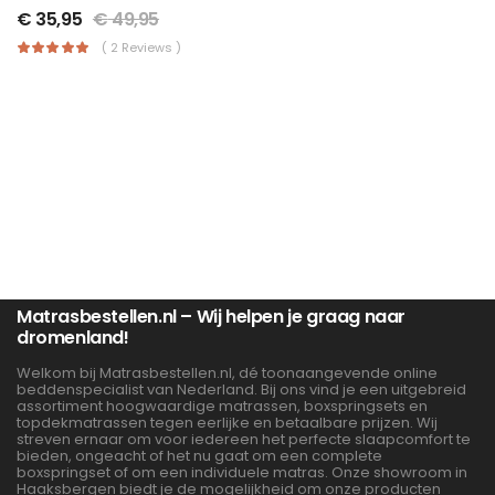
€
35,95
€
49,95
( 2 Reviews )
Matrasbestellen.nl – Wij helpen je graag naar
dromenland!
Welkom bij Matrasbestellen.nl, dé toonaangevende online
beddenspecialist van Nederland. Bij ons vind je een uitgebreid
assortiment hoogwaardige matrassen, boxspringsets en
topdekmatrassen tegen eerlijke en betaalbare prijzen. Wij
streven ernaar om voor iedereen het perfecte slaapcomfort te
bieden, ongeacht of het nu gaat om een complete
boxspringset of om een individuele matras. Onze showroom in
Haaksbergen biedt je de mogelijkheid om onze producten