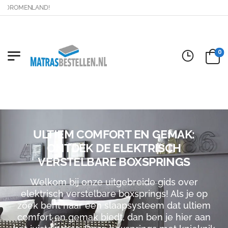
OMENLAND!
0
ULTIEM COMFORT EN GEMAK:
ONTDEK DE ELEKTRISCH
VERSTELBARE BOXSPRINGS
Welkom bij onze uitgebreide gids over
elektrisch verstelbare boxsprings! Als je op
zoek bent naar een slaapsysteem dat ultiem
comfort en gemak biedt, dan ben je hier aan