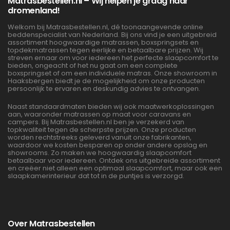
Matrasbestellen.nl – Wij helpen je graag naar
dromenland!
Welkom bij Matrasbestellen.nl, dé toonaangevende online
beddenspecialist van Nederland. Bij ons vind je een uitgebreid
assortiment hoogwaardige matrassen, boxspringsets en
topdekmatrassen tegen eerlijke en betaalbare prijzen. Wij
streven ernaar om voor iedereen het perfecte slaapcomfort te
bieden, ongeacht of het nu gaat om een complete
boxspringset of om een individuele matras. Onze showroom in
Haaksbergen biedt je de mogelijkheid om onze producten
persoonlijk te ervaren en deskundig advies te ontvangen.
Naast standaardmaten bieden wij ook maatwerkoplossingen
aan, waaronder matrassen op maat voor caravans en
campers. Bij Matrasbestellen.nl ben je verzekerd van
topkwaliteit tegen de scherpste prijzen. Onze producten
worden rechtstreeks geleverd vanuit onze fabrikanten,
waardoor we kosten besparen op onder andere opslag en
showrooms. Zo maken we hoogwaardig slaapcomfort
betaalbaar voor iedereen. Ontdek ons uitgebreide assortiment
en creëer niet alleen een optimaal slaapcomfort, maar ook een
slaapkamerinterieur dat tot in de puntjes is verzorgd.
Over Matrasbestellen