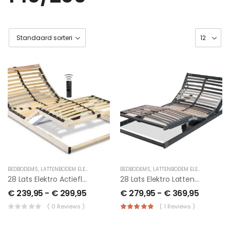
BEDBODEMS
,
LATTENBODEM ELEKTRISCH
BEDBODEMS
,
LATTENBODEM ELEKTRISCH
28 Lats Elektro Actieflex
28 Lats Elektro Lattenbodem Met Draadloze Afstandsbediening
€
239,95
-
€
299,95
€
279,95
-
€
369,95
( 0 Reviews )
( 1 Reviews )