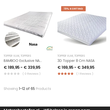
19% KORTING
TOPPER VLAK
,
TOPPERS
TOPPER VLAK
,
TOPPERS
BAMBOO Exclusive NASA 9 Cm Topper
3D Topper 8 Cm NASA
€
189,95
-
€
339,95
€
169,95
-
€
349,95
( 0 Reviews )
( 1 Reviews )
Showing
1–12 of 65
Products