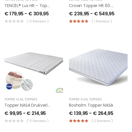
TENCEL® Lux HR – Topper – 10 Cm
Crown Topper HR 60 Tencell Met Anti-Slip LLQ
€
179,95
-
€
309,95
€
239,95
-
€
549,95
( 0 Reviews )
( 1 Reviews )
TOPPER VLAK
,
TOPPERS
TOPPER VLAK
,
TOPPERS
Topper NASA Drukverlagend Aloa Vera
Boxholm Topper NASA
€
99,95
-
€
214,95
€
139,95
-
€
264,95
( 0 Reviews )
( 2 Reviews )