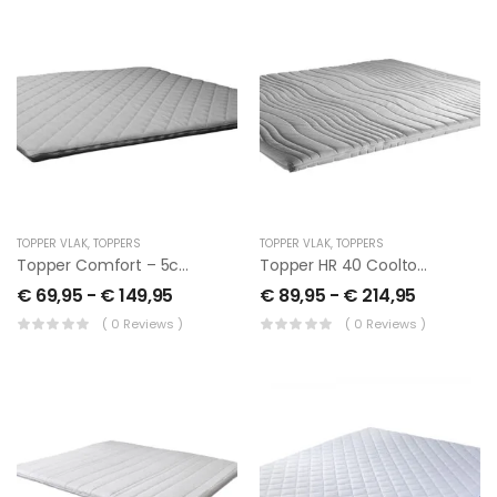
TOPPER VLAK
,
TOPPERS
TOPPER VLAK
,
TOPPERS
Topper Comfort – 5cm
Topper HR 40 Cooltouch
€
69,95
-
€
149,95
€
89,95
-
€
214,95
( 0 Reviews )
( 0 Reviews )