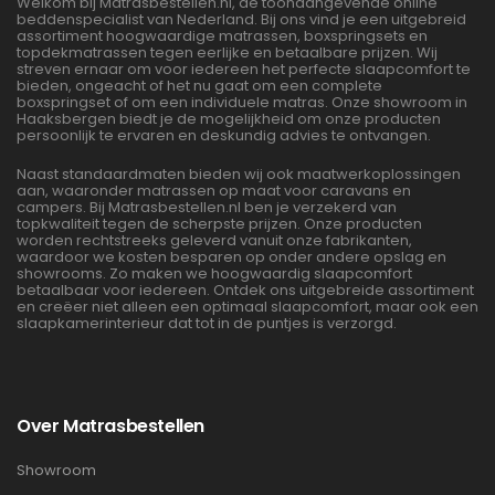
Welkom bij Matrasbestellen.nl, dé toonaangevende online
beddenspecialist van Nederland. Bij ons vind je een uitgebreid
assortiment hoogwaardige matrassen, boxspringsets en
topdekmatrassen tegen eerlijke en betaalbare prijzen. Wij
streven ernaar om voor iedereen het perfecte slaapcomfort te
bieden, ongeacht of het nu gaat om een complete
boxspringset of om een individuele matras. Onze showroom in
Haaksbergen biedt je de mogelijkheid om onze producten
persoonlijk te ervaren en deskundig advies te ontvangen.
Naast standaardmaten bieden wij ook maatwerkoplossingen
aan, waaronder matrassen op maat voor caravans en
campers. Bij Matrasbestellen.nl ben je verzekerd van
topkwaliteit tegen de scherpste prijzen. Onze producten
worden rechtstreeks geleverd vanuit onze fabrikanten,
waardoor we kosten besparen op onder andere opslag en
showrooms. Zo maken we hoogwaardig slaapcomfort
betaalbaar voor iedereen. Ontdek ons uitgebreide assortiment
en creëer niet alleen een optimaal slaapcomfort, maar ook een
slaapkamerinterieur dat tot in de puntjes is verzorgd.
Over Matrasbestellen
Showroom