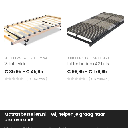
BEDBODEMS
,
LATTENBODEM VAST
BEDBODEMS
,
LATTENBODEM VAST
13 Lats Vlak
Lattenbodem 42 Lats Flex
€
35,95
-
€
45,95
€
99,95
-
€
179,95
( 0 Reviews )
( 0 Reviews )
Matrasbestellen.nl – Wij helpen je graag naar
dromenland!