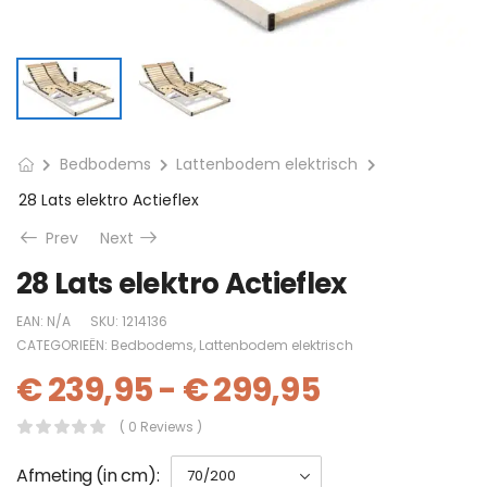
Bedbodems
Lattenbodem elektrisch
28 Lats elektro Actieflex
Prev
Next
28 Lats elektro Actieflex
EAN:
N/A
SKU:
1214136
CATEGORIEËN:
Bedbodems
,
Lattenbodem elektrisch
€
239,95
-
€
299,95
( 0 Reviews )
Afmeting (in cm)