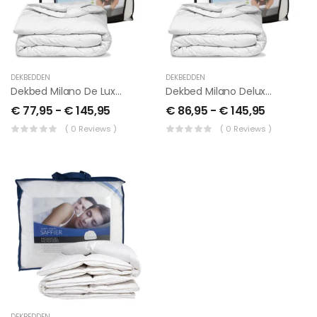
DEKBEDDEN
DEKBEDDEN
Dekbed Milano De Luxe, 4 Seizoenen
Dekbed Milano Deluxe Met Rits, 4 Seizoenen
€
77,95
-
€
145,95
€
86,95
-
€
145,95
( 0 Reviews )
( 0 Reviews )
DEKBEDDEN