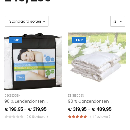
TOP
TOP
DEKBEDDEN
DEKBEDDEN
90 % Eendendonzen Dekbed 4 Seizoenen ,witte Eendendons
90 % Ganzendonzen Dekbed 4 Seizoenen ,witte Ganzendons
€
199,95
-
€
319,95
€
319,95
-
€
489,95
( 0 Reviews )
( 1 Reviews )