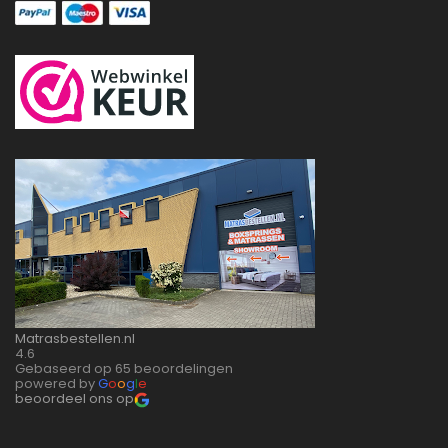
Matrasbestellen.nl
4.6
Gebaseerd op 65 beoordelingen
powered by
G
o
o
g
l
e
beoordeel ons op