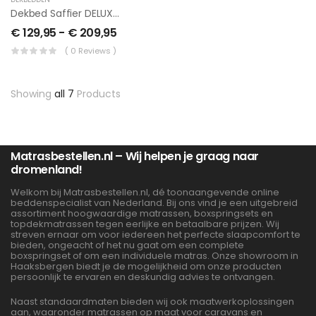
Dekbed Saffier DELUXE Satijn 4 Seizoenen
€
129,95
-
€
209,95
( 0 Reviews )
Showing
all 7
Products
Matrasbestellen.nl – Wij helpen je graag naar
dromenland!
Welkom bij Matrasbestellen.nl, dé toonaangevende online
beddenspecialist van Nederland. Bij ons vind je een uitgebreid
assortiment hoogwaardige matrassen, boxspringsets en
topdekmatrassen tegen eerlijke en betaalbare prijzen. Wij
streven ernaar om voor iedereen het perfecte slaapcomfort te
bieden, ongeacht of het nu gaat om een complete
boxspringset of om een individuele matras. Onze showroom in
Haaksbergen biedt je de mogelijkheid om onze producten
persoonlijk te ervaren en deskundig advies te ontvangen.
Naast standaardmaten bieden wij ook maatwerkoplossingen
aan, waaronder matrassen op maat voor caravans en