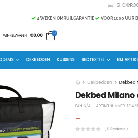
SHOWRO
4 WEKEN OMRUILGARANTIE
VOOR 1600 UUR BES
0
€0.00
WINKELWAGEN
ODEMS
DEKBEDDEN
KUSSENS
BEDTEXTIEL
BIJ ARTIK
Dekbedden
Dekbed Milano d
EAN:
N/A
ARTIKELNUMMER:
12142
-
( 0 Reviews )