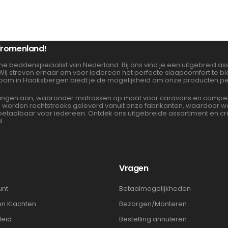
 dromenland!
ne beddenspecialist van Nederland. Bij ons vind je een uitgebreid 
 Wij streven ernaar om voor iedereen het perfecte slaapcomfort te 
oom in Haaksbergen biedt je de mogelijkheid om onze producten per
gen aan, waaronder matrassen op maat voor caravans en campers. 
en worden rechtstreeks geleverd vanuit onze fabrikanten, waardoor
albaar voor iedereen. Ontdek ons uitgebreide assortiment en cre
d.
t
Vragen
unt
Betaalmogelijkheden
en Klachten
Bezorgen/Monteren
leid
Bestelling annuleren