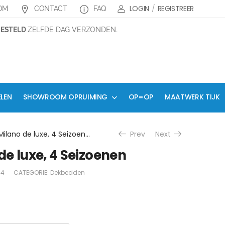
LOGIN
/
REGISTREER
OM
CONTACT
FAQ
TELD
ZELFDE DAG VERZONDEN.
ELEN
SHOWROOM OPRUIMING
OP=OP
MAATWERK TIJK
Dekbed Milano de luxe, 4 Seizoenen
Prev
Next
e luxe, 4 Seizoenen
34
CATEGORIE:
Dekbedden