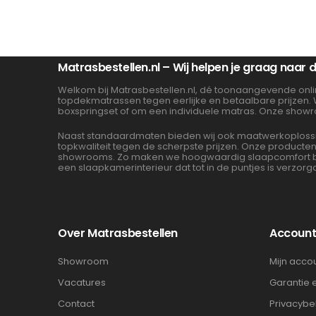
Matrasbestellen.nl – Wij helpen je graag naar
Welkom bij Matrasbestellen.nl, dé toonaangevende onli
topdekmatrassen tegen eerlijke en betaalbare prijzen.
boxspringset of om een individuele matras. Onze showr
Naast standaardmaten bieden wij ook maatwerkoplossin
topkwaliteit tegen de scherpste prijzen. Onze product
showrooms. Zo maken we hoogwaardig slaapcomfort beta
een slaapkamerinterieur dat tot in de puntjes is verzorg
Over Matrasbestellen
Accoun
Showroom
Mijn acco
Vacatures
Garantie 
Contact
Privacybe