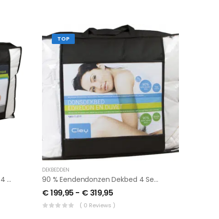
TOP
DEKBEDDEN
Dekbed Milano Deluxe Met Rits, 4 Seizoenen
90 % Eendendonzen Dekbed 4 Seizoenen ,witte Eendendons
€
199,95
-
€
319,95
( 0 Reviews )