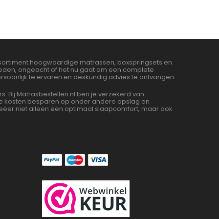
assortiment hoogwaardige matrassen, boxspringsets en
bieden, ongeacht of het nu gaat om een complete
soonlijk te ervaren en deskundig advies te ontvangen.
Bij Matrasbestellen.nl ben je verzekerd van
 we kosten besparen op onder andere opslag en
ëer niet alleen een optimaal slaapcomfort, maar ook