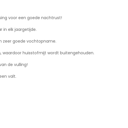
sing voor een goede nachtrust!
in elk jaargetijde.
een zeer goede vochtopname.
ven, waardoor huisstofmijt wordt buitengehouden.
van de vulling!
een valt.