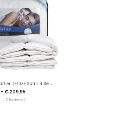
Dekbed Saffier DELUXE Satijn 4 Seizoenen
-
€
209,95
( 0 Reviews )