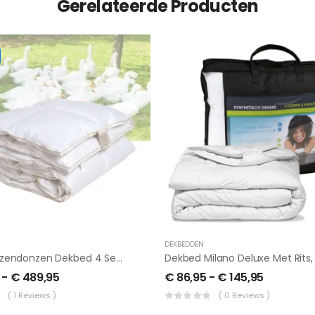
Gerelateerde Producten
DEKBEDDEN
90 % Ganzendonzen Dekbed 4 Seizoenen ,witte Ganzendons
-
€
489,95
€
86,95
-
€
145,95
( 1 Reviews )
( 0 Reviews )