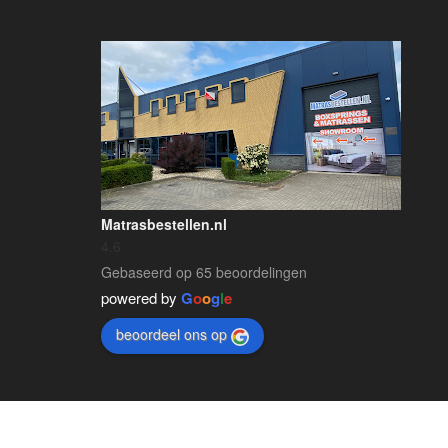
Matrasbestellen.nl
4.6
Gebaseerd op 65 beoordelingen
powered by
G
o
o
g
l
e
beoordeel ons op