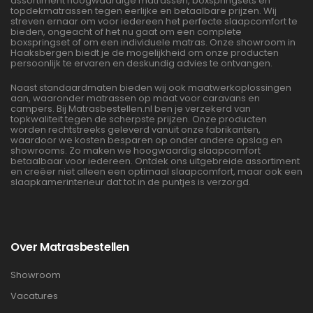
assortiment hoogwaardige matrassen, boxspringsets en
topdekmatrassen tegen eerlijke en betaalbare prijzen. Wij
streven ernaar om voor iedereen het perfecte slaapcomfort te
bieden, ongeacht of het nu gaat om een complete
boxspringset of om een individuele matras. Onze showroom in
Haaksbergen biedt je de mogelijkheid om onze producten
persoonlijk te ervaren en deskundig advies te ontvangen.
Naast standaardmaten bieden wij ook maatwerkoplossingen
aan, waaronder matrassen op maat voor caravans en
campers. Bij Matrasbestellen.nl ben je verzekerd van
topkwaliteit tegen de scherpste prijzen. Onze producten
worden rechtstreeks geleverd vanuit onze fabrikanten,
waardoor we kosten besparen op onder andere opslag en
showrooms. Zo maken we hoogwaardig slaapcomfort
betaalbaar voor iedereen. Ontdek ons uitgebreide assortiment
en creëer niet alleen een optimaal slaapcomfort, maar ook een
slaapkamerinterieur dat tot in de puntjes is verzorgd.
Over Matrasbestellen
Showroom
Vacatures