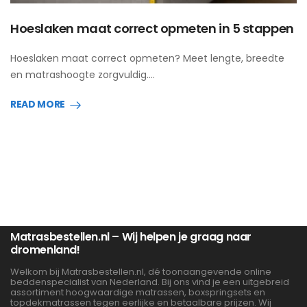
Hoeslaken maat correct opmeten in 5 stappen
Hoeslaken maat correct opmeten? Meet lengte, breedte
en matrashoogte zorgvuldig.…
READ MORE
Matrasbestellen.nl – Wij helpen je graag naar
dromenland!
Welkom bij Matrasbestellen.nl, dé toonaangevende online
beddenspecialist van Nederland. Bij ons vind je een uitgebreid
assortiment hoogwaardige matrassen, boxspringsets en
topdekmatrassen tegen eerlijke en betaalbare prijzen. Wij