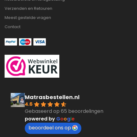
Verzenden en Retouren
Meest gestelde vragen
Contact
Matrasbestellen.nl
4.6
Gebaseerd op 65 beoordelingen
powered by
G
o
o
g
l
e
beoordeel ons op