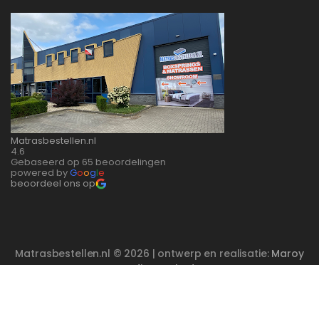
Matrasbestellen.nl
4.6
Gebaseerd op 65 beoordelingen
powered by
G
o
o
g
l
e
beoordeel ons op
Matrasbestellen.nl © 2026 | ontwerp en realisatie:
Maroy
Media
Enschede
De waardering van www.matrasbestellen.nl/ bij