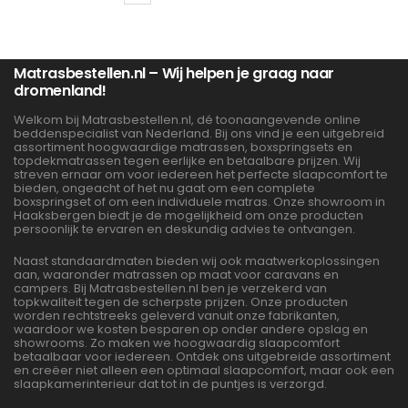
Matrasbestellen.nl – Wij helpen je graag naar
dromenland!
Welkom bij Matrasbestellen.nl, dé toonaangevende online
beddenspecialist van Nederland. Bij ons vind je een uitgebreid
assortiment hoogwaardige matrassen, boxspringsets en
topdekmatrassen tegen eerlijke en betaalbare prijzen. Wij
streven ernaar om voor iedereen het perfecte slaapcomfort te
bieden, ongeacht of het nu gaat om een complete
boxspringset of om een individuele matras. Onze showroom in
Haaksbergen biedt je de mogelijkheid om onze producten
persoonlijk te ervaren en deskundig advies te ontvangen.
Naast standaardmaten bieden wij ook maatwerkoplossingen
aan, waaronder matrassen op maat voor caravans en
campers. Bij Matrasbestellen.nl ben je verzekerd van
topkwaliteit tegen de scherpste prijzen. Onze producten
worden rechtstreeks geleverd vanuit onze fabrikanten,
waardoor we kosten besparen op onder andere opslag en
showrooms. Zo maken we hoogwaardig slaapcomfort
betaalbaar voor iedereen. Ontdek ons uitgebreide assortiment
en creëer niet alleen een optimaal slaapcomfort, maar ook een
slaapkamerinterieur dat tot in de puntjes is verzorgd.