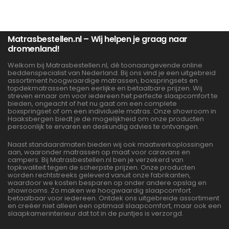
Matrasbestellen.nl – Wij helpen je graag naar
dromenland!
Welkom bij Matrasbestellen.nl, dé toonaangevende online
beddenspecialist van Nederland. Bij ons vind je een uitgebreid
assortiment hoogwaardige matrassen, boxspringsets en
topdekmatrassen tegen eerlijke en betaalbare prijzen. Wij
streven ernaar om voor iedereen het perfecte slaapcomfort te
bieden, ongeacht of het nu gaat om een complete
boxspringset of om een individuele matras. Onze showroom in
Haaksbergen biedt je de mogelijkheid om onze producten
persoonlijk te ervaren en deskundig advies te ontvangen.
Naast standaardmaten bieden wij ook maatwerkoplossingen
aan, waaronder matrassen op maat voor caravans en
campers. Bij Matrasbestellen.nl ben je verzekerd van
topkwaliteit tegen de scherpste prijzen. Onze producten
worden rechtstreeks geleverd vanuit onze fabrikanten,
waardoor we kosten besparen op onder andere opslag en
showrooms. Zo maken we hoogwaardig slaapcomfort
betaalbaar voor iedereen. Ontdek ons uitgebreide assortiment
en creëer niet alleen een optimaal slaapcomfort, maar ook een
slaapkamerinterieur dat tot in de puntjes is verzorgd.