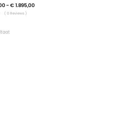
00
-
€
1.895,00
( 0 Reviews )
ltaat