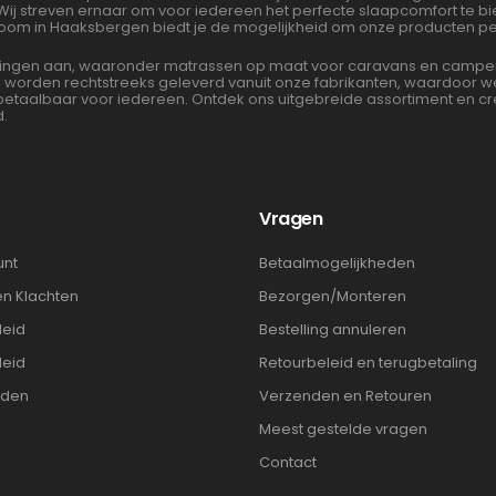
 Wij streven ernaar om voor iedereen het perfecte slaapcomfort te 
oom in Haaksbergen biedt je de mogelijkheid om onze producten per
gen aan, waaronder matrassen op maat voor caravans en campers. 
en worden rechtstreeks geleverd vanuit onze fabrikanten, waardoor
albaar voor iedereen. Ontdek ons uitgebreide assortiment en cre
d.
t
Vragen
unt
Betaalmogelijkheden
en Klachten
Bezorgen/Monteren
leid
Bestelling annuleren
leid
Retourbeleid en terugbetaling
rden
Verzenden en Retouren
Meest gestelde vragen
Contact