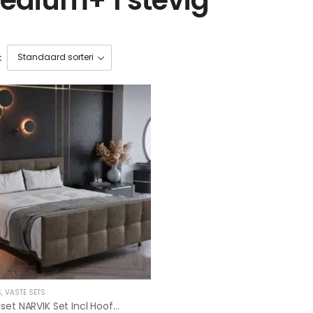
:
S
,
VASTE SETS
Boxspringset NARVIK Set Incl Hoofd En Voetbord