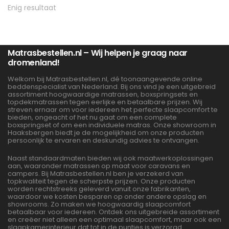
Enig resultaat
Matrasbestellen.nl – Wij helpen je graag naar
dromenland!
Welkom bij Matrasbestellen.nl, dé toonaangevende online
beddenspecialist van Nederland. Bij ons vind je een uitgebreid
assortiment hoogwaardige matrassen, boxspringsets en
topdekmatrassen tegen eerlijke en betaalbare prijzen. Wij
streven ernaar om voor iedereen het perfecte slaapcomfort te
bieden, ongeacht of het nu gaat om een complete
boxspringset of om een individuele matras. Onze showroom in
Haaksbergen biedt je de mogelijkheid om onze producten
persoonlijk te ervaren en deskundig advies te ontvangen.
Naast standaardmaten bieden wij ook maatwerkoplossingen
aan, waaronder matrassen op maat voor caravans en
campers. Bij Matrasbestellen.nl ben je verzekerd van
topkwaliteit tegen de scherpste prijzen. Onze producten
worden rechtstreeks geleverd vanuit onze fabrikanten,
waardoor we kosten besparen op onder andere opslag en
showrooms. Zo maken we hoogwaardig slaapcomfort
betaalbaar voor iedereen. Ontdek ons uitgebreide assortiment
en creëer niet alleen een optimaal slaapcomfort, maar ook een
slaapkamerinterieur dat tot in de puntjes is verzorgd.