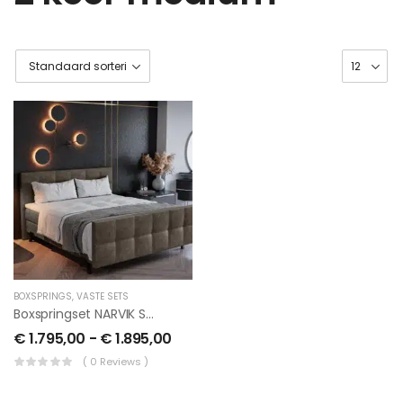
BOXSPRINGS
,
VASTE SETS
Boxspringset NARVIK Set Incl Hoofd En Voetbord
€
1.795,00
-
€
1.895,00
( 0 Reviews )