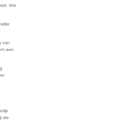
aat. Wie
eller
u van
 om een
ng
 uw
lijk
l die