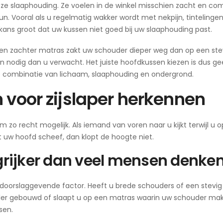
deze slaaphouding. Ze voelen in de winkel misschien zacht en co
. Vooral als u regelmatig wakker wordt met nekpijn, tintelingen
kans groot dat uw kussen niet goed bij uw slaaphouding past.
en zachter matras zakt uw schouder dieper weg dan op een ste
n nodig dan u verwacht. Het juiste hoofdkussen kiezen is dus g
 de combinatie van lichaam, slaaphouding en ondergrond.
 voor zijslaper herkennen
zo recht mogelijk. Als iemand van voren naar u kijkt terwijl u op
t uw hoofd scheef, dan klopt de hoogte niet.
ngrijker dan veel mensen denke
 doorslaggevende factor. Heeft u brede schouders of een stevig
ler gebouwd of slaapt u op een matras waarin uw schouder makk
sen.