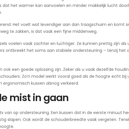
is dat het warmer kan aanvoelen en minder makkelijk lucht doorl
.
erend. Het voelt wat levendiger aan dan traagschuim en komt sn
r weg te zakken, is dat vaak een fijne middenweg.
ls voelen vaak zachter en luchtiger. Ze kunnen prettig zijn als 
pers ontbreekt het soms aan stabiele ondersteuning – tenzij het
ok een goede oplossing zijn. Zeker als u vaak dezelfde houdi
schouders. Zo’n model werkt vooral goed als de hoogte echt bij
een ergonomisch kussen alsnog verkeerd.
de mist in gaan
s van op ondersteuning. Een kussen dat in de eerste minuut heer
nrustig slapen. Ook wordt de schouderbreedte vaak vergeten. Terwij
 hoogte.