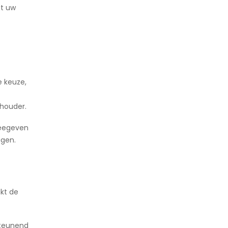
gt uw
e keuze,
chouder.
meegeven
ggen.
kt de
steunend