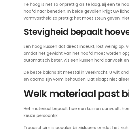
Te hoog is net zo onprettig als te laag. Bij een te h
hoofd naar beneden. In beide gevallen krijgt uw lic
vormvastheid zo prettig: het moet steun geven, nie
Stevigheid bepaalt hoevee
Een hoog kussen dat direct indeukt, lost weinig op. V
omdat het gewicht van het hoofd moet worden opgeva
automatisch beter. Als een kussen hard aanvoelt en
De beste balans zit meestal in veerkracht. U wilt 
en daarna zijn vorm behouden. Dat slaapt niet alleen
Welk materiaal past bi
Het materiaal bepaalt hoe een kussen aanvoelt, ho
keuze persoonlijk.
Traagschuim is populair bij zijslapers omdat het zi