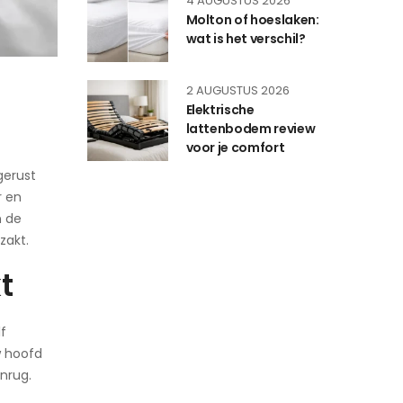
4 AUGUSTUS 2026
Molton of hoeslaken:
wat is het verschil?
2 AUGUSTUS 2026
Elektrische
lattenbodem review
voor je comfort
gerust
r en
n de
zakt.
t
lf
w hoofd
nrug.