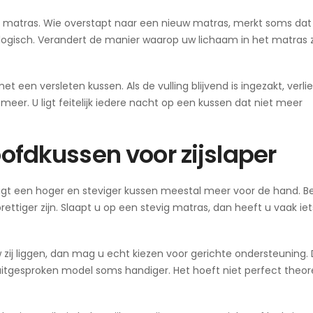
t matras. Wie overstapt naar een nieuw matras, merkt soms dat
el logisch. Verandert de manier waarop uw lichaam in het matras 
een versleten kussen. Als de vulling blijvend is ingezakt, verlie
meer. U ligt feitelijk iedere nacht op een kussen dat niet meer
oofdkussen voor zijslaper
ligt een hoger en steviger kussen meestal meer voor de hand. B
ttiger zijn. Slaapt u op een stevig matras, dan heeft u vaak ie
w zij liggen, dan mag u echt kiezen voor gerichte ondersteuning. 
uitgesproken model soms handiger. Het hoeft niet perfect theor