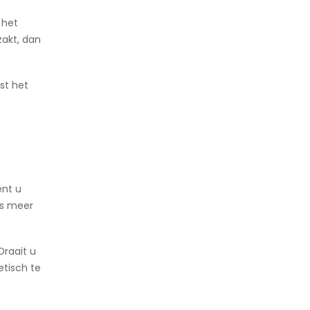
 het
zakt, dan
st het
ent u
ts meer
Draait u
etisch te