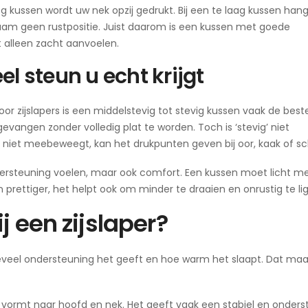
oog kussen wordt uw nek opzij gedrukt. Bij een te laag kussen han
haam geen rustpositie. Juist daarom is een kussen met goede
t alleen zacht aanvoelen.
l steun u echt krijgt
oor zijslapers is een middelstevig tot stevig kussen vaak de best
ngen zonder volledig plat te worden. Toch is ‘stevig’ niet
 niet meebeweegt, kan het drukpunten geven bij oor, kaak of s
ondersteuning voelen, maar ook comfort. Een kussen moet licht 
 prettiger, het helpt ook om minder te draaien en onrustig te li
j een zijslaper?
eveel ondersteuning het geeft en hoe warm het slaapt. Dat maa
ch vormt naar hoofd en nek. Het geeft vaak een stabiel en onder