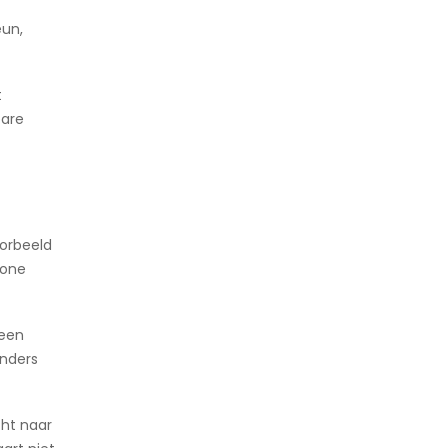
eun,
t
bare
oorbeeld
wone
leen
Anders
ht naar