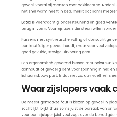
gevoel, vooral bij mensen met nekklachten. Nadeel 
het snel warm heeft in bed, merkt dat soms meteen
Latex
is veerkrachtig, ondersteunend en goed ventil
terug in vorm. Voor zijslapers die steun willen zonde
Kussens met synthetische vulling of donsachtige veze
een knuffeliger gevoel houdt, maar voor veel zijsla
goed gevulde, stevige uitvoering gaat.
Een ergonomisch gevormd kussen met neksteun kan o
aanhoudt of gevoelig bent voor spanning in nek en 
lichaamsbouw past. Is dat niet zo, dan voelt zelfs 
Waar zijslapers vaak 
De meest gemaakte fout is kiezen op gevoel in plaat
zacht lijkt, blijkt thuis soms juist de oorzaak van o
voor een zijslaper juist veel zegt over de benodigde