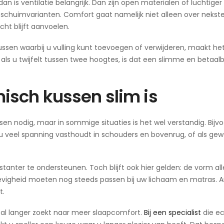
n is ventilatie belangrijk. Dan zijn open materialen of luchtiger
chuimvarianten. Comfort gaat namelijk niet alleen over nekst
ht blijft aanvoelen.
kussen waarbij u vulling kunt toevoegen of verwijderen, maakt he
als u twijfelt tussen twee hoogtes, is dat een slimme en betaal
sch kussen slim is
sen nodig, maar in sommige situaties is het wel verstandig. Bijv
 u veel spanning vasthoudt in schouders en bovenrug, of als ge
nter te ondersteunen. Toch blijft ook hier gelden: de vorm al
evigheid moeten nog steeds passen bij uw lichaam en matras. 
t.
u al langer zoekt naar meer slaapcomfort.
Bij een specialist
die ec