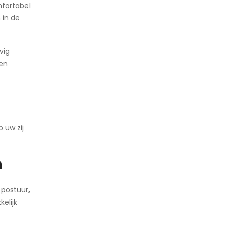
mfortabel
 in de
vig
een
 uw zij
n
 postuur,
elijk