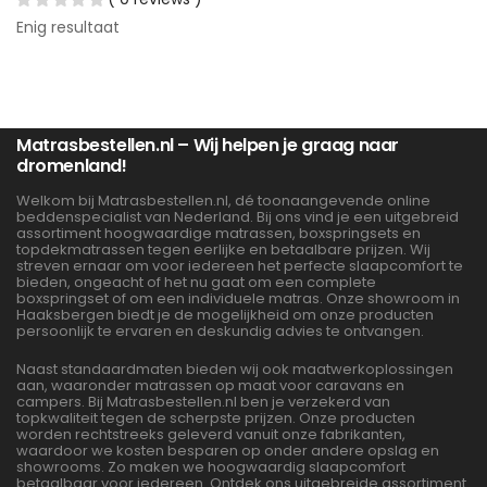
Enig resultaat
Matrasbestellen.nl – Wij helpen je graag naar
dromenland!
Welkom bij Matrasbestellen.nl, dé toonaangevende online
beddenspecialist van Nederland. Bij ons vind je een uitgebreid
assortiment hoogwaardige matrassen, boxspringsets en
topdekmatrassen tegen eerlijke en betaalbare prijzen. Wij
streven ernaar om voor iedereen het perfecte slaapcomfort te
bieden, ongeacht of het nu gaat om een complete
boxspringset of om een individuele matras. Onze showroom in
Haaksbergen biedt je de mogelijkheid om onze producten
persoonlijk te ervaren en deskundig advies te ontvangen.
Naast standaardmaten bieden wij ook maatwerkoplossingen
aan, waaronder matrassen op maat voor caravans en
campers. Bij Matrasbestellen.nl ben je verzekerd van
topkwaliteit tegen de scherpste prijzen. Onze producten
worden rechtstreeks geleverd vanuit onze fabrikanten,
waardoor we kosten besparen op onder andere opslag en
showrooms. Zo maken we hoogwaardig slaapcomfort
betaalbaar voor iedereen. Ontdek ons uitgebreide assortiment