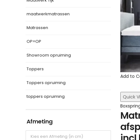
Maatwerk Tijk
maatwerkmatrassen
Matrassen
OP=OP
Showroom opruiming
Toppers
Add to C
Toppers opruiming
toppers opruiming
Quick V
Boxsprin
Mat
Afmeting
afs
incl