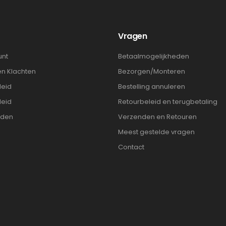
t
Vragen
unt
Betaalmogelijkheden
en Klachten
Bezorgen/Monteren
leid
Bestelling annuleren
leid
Retourbeleid en terugbetaling
rden
Verzenden en Retouren
Meest gestelde vragen
Contact