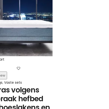
art
iew
gs
,
Vaste sets
ras volgens
praak hefbed
 hoeslakens en