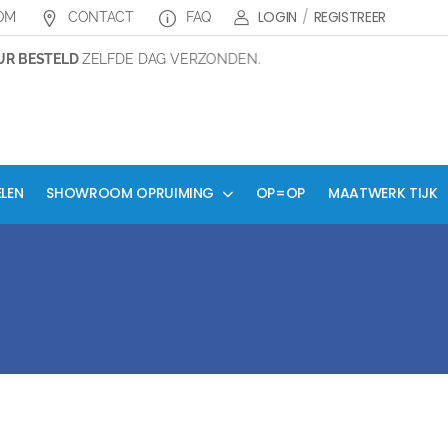
LOGIN
/
REGISTREER
OM
CONTACT
FAQ
R BESTELD
ZELFDE DAG VERZONDEN.
ELEN
SHOWROOM OPRUIMING
OP=OP
MAATWERK TIJK