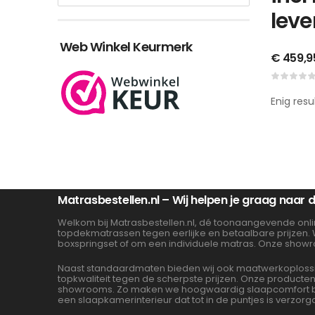
leve
Web Winkel Keurmerk
€
459,9
Enig resu
Matrasbestellen.nl – Wij helpen je graag naar
Welkom bij Matrasbestellen.nl, dé toonaangevende onli
topdekmatrassen tegen eerlijke en betaalbare prijzen.
boxspringset of om een individuele matras. Onze showr
Naast standaardmaten bieden wij ook maatwerkoplossin
topkwaliteit tegen de scherpste prijzen. Onze product
showrooms. Zo maken we hoogwaardig slaapcomfort beta
een slaapkamerinterieur dat tot in de puntjes is verzorg