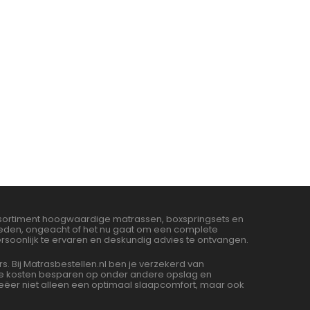
assortiment hoogwaardige matrassen, boxspringsets en
bieden, ongeacht of het nu gaat om een complete
soonlijk te ervaren en deskundig advies te ontvangen.
Bij Matrasbestellen.nl ben je verzekerd van
 we kosten besparen op onder andere opslag en
ëer niet alleen een optimaal slaapcomfort, maar ook