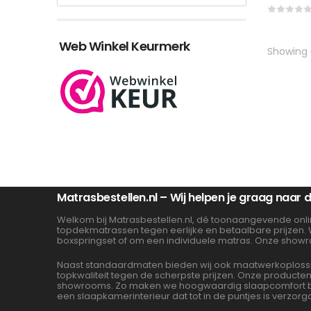
Web Winkel Keurmerk
Showing
Matrasbestellen.nl – Wij helpen je graag naar
Welkom bij Matrasbestellen.nl, dé toonaangevende onli
topdekmatrassen tegen eerlijke en betaalbare prijzen.
boxspringset of om een individuele matras. Onze showr
Naast standaardmaten bieden wij ook maatwerkoplossin
topkwaliteit tegen de scherpste prijzen. Onze product
showrooms. Zo maken we hoogwaardig slaapcomfort beta
een slaapkamerinterieur dat tot in de puntjes is verzorg