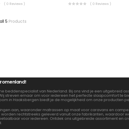
( 0 Reviews )
( 0 Reviews )
all 5
Products
 dromenland!
ne beddenspecialist van Nederland. Bij ons vind je een uitgebreid 
 Wij streven ernaar om voor iedereen het perfecte slaapcomfort te 
oom in Haaksbergen biedt je de mogelijkheid om onze producten per
gen aan, waaronder matrassen op maat voor caravans en campers. 
en worden rechtstreeks geleverd vanuit onze fabrikanten, waardoor
albaar voor iedereen. Ontdek ons uitgebreide assortiment en cre
d.