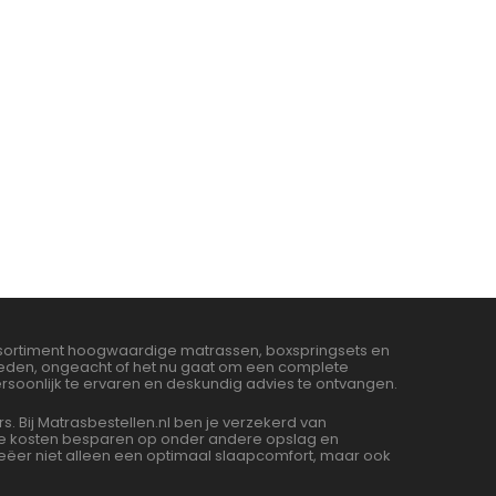
assortiment hoogwaardige matrassen, boxspringsets en
bieden, ongeacht of het nu gaat om een complete
soonlijk te ervaren en deskundig advies te ontvangen.
Bij Matrasbestellen.nl ben je verzekerd van
 we kosten besparen op onder andere opslag en
ëer niet alleen een optimaal slaapcomfort, maar ook