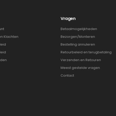
t
Vragen
unt
Betaalmogelijkheden
en Klachten
Bezorgen/Monteren
leid
Bestelling annuleren
leid
Retourbeleid en terugbetaling
rden
Verzenden en Retouren
Meest gestelde vragen
Contact