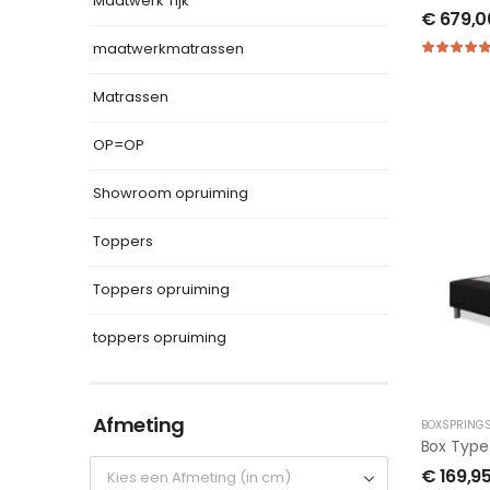
Maatwerk Tijk
€
679,0
maatwerkmatrassen
Matrassen
OP=OP
Showroom opruiming
Toppers
Toppers opruiming
toppers opruiming
Afmeting
BOXSPRING
Box Type
€
169,9