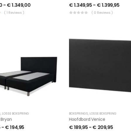
0
-
€
1.349,00
€
1.349,95
-
€
1.399,95
( 1 Reviews )
( 0 Reviews )
S
,
LOSSE BOXSPRING
BOXSPRINGS
,
LOSSE BOXSPRING
 Bryan
Hoofdbord Venice
5
-
€
194,95
€
189,95
-
€
209,95