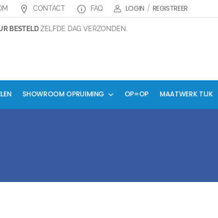
LOGIN
/
REGISTREER
OM
CONTACT
FAQ
R BESTELD
ZELFDE DAG VERZONDEN.
ELEN
SHOWROOM OPRUIMING
OP=OP
MAATWERK TIJK