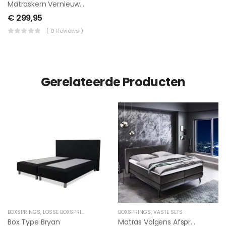
Matraskern Vernieuwen
€ 299,95
( 0 Reviews )
Gerelateerde Producten
BOXSPRINGS
,
LOSSE BOXSPRING
BOXSPRINGS
,
VASTE SETS
Box Type Bryan
Matras Volgens Afspraak Hefbed Incl Hoeslakens En Levering