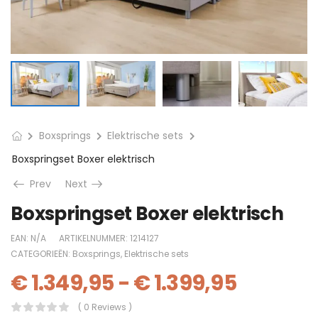
Boxsprings
Elektrische sets
Boxspringset Boxer elektrisch
Prev
Next
Boxspringset Boxer elektrisch
EAN:
N/A
ARTIKELNUMMER:
1214127
CATEGORIEËN:
Boxsprings
,
Elektrische sets
€
1.349,95
-
€
1.399,95
( 0 Reviews )