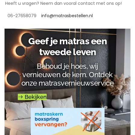
Heeft u vragen? Neem dan vooral contact met ons op!
06-27658079
info@matrasbestellen.nl
Geef je matras een
tweede leven
Behoud je hoes, wij
vernieuwen de kern. Ontdek
onze matrasvernieuwservice
Bekijken