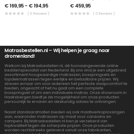
€
169,95
-
€
194,95
€
459,95
( 0 Reviews )
( 0 Reviews )
Matrasbestellen.nl – Wij helpen je graag naar
dromenland!
Welkom bij Matrasbestellen.nl, dé toonaangevende online
beddenspecialist van Nederland. Bij ons vind je een uitgebreid
assortiment hoogwaardige matrassen, boxspringsets en
topdekmatrassen tegen eerlijke en betaalbare prijzen. Wij
streven ernaar om voor iedereen het perfecte slaapcomfort te
bieden, ongeacht of het nu gaat om een complete
boxspringset of om een individuele matras. Onze showroom in
Haaksbergen biedt je de mogelijkheid om onze producten
persoonlijk te ervaren en deskundig advies te ontvangen.
Naast standaardmaten bieden wij ook maatwerkoplossingen
aan, waaronder matrassen op maat voor caravans en
campers. Bij Matrasbestellen.nl ben je verzekerd van
topkwaliteit tegen de scherpste prijzen. Onze producten
worden rechtstreeks geleverd vanuit onze fabrikanten,