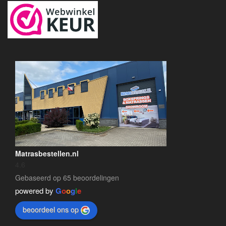
Matrasbestellen.nl
4.6
Gebaseerd op 65 beoordelingen
powered by
G
o
o
g
l
e
beoordeel ons op