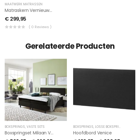
MAATWERK MATRASSEN
Matraskern Vernieuwen
€ 299,95
( 0 Reviews )
Gerelateerde Producten
BOXSPRINGS
,
VASTE SETS
BOXSPRINGS
,
LOSSE BOXSPRING
Boxspringset Milaan Vast – Incl Topper
Hoofdbord Venice