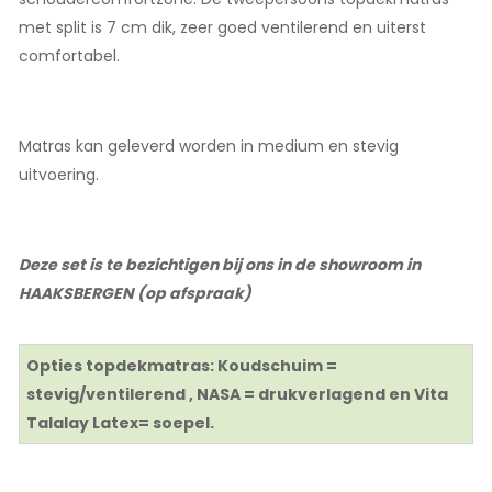
met split is 7 cm dik, zeer goed ventilerend en uiterst
comfortabel.
Matras kan geleverd worden in medium en stevig
uitvoering.
Deze set is te bezichtigen bij ons in de showroom in
HAAKSBERGEN (op afspraak)
Opties topdekmatras: Koudschuim =
stevig/ventilerend , NASA = drukverlagend en Vita
Talalay Latex= soepel.