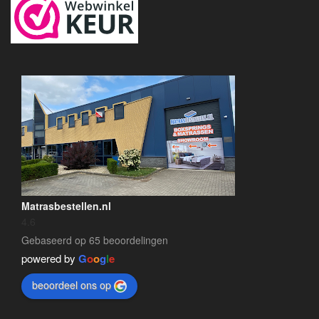
Matrasbestellen.nl
4.6
Gebaseerd op 65 beoordelingen
powered by
G
o
o
g
l
e
beoordeel ons op