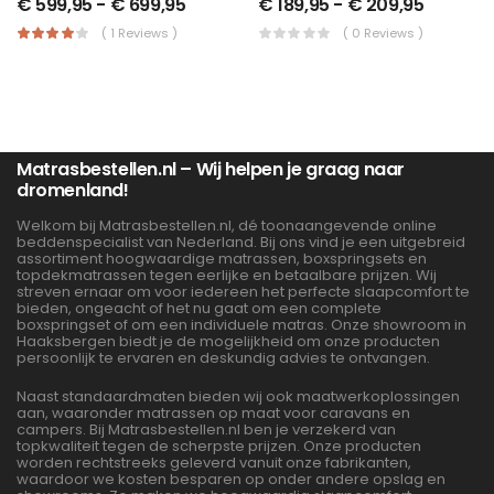
€
599,95
-
€
699,95
€
189,95
-
€
209,95
( 1 Reviews )
( 0 Reviews )
Matrasbestellen.nl – Wij helpen je graag naar
dromenland!
Welkom bij Matrasbestellen.nl, dé toonaangevende online
beddenspecialist van Nederland. Bij ons vind je een uitgebreid
assortiment hoogwaardige matrassen, boxspringsets en
topdekmatrassen tegen eerlijke en betaalbare prijzen. Wij
streven ernaar om voor iedereen het perfecte slaapcomfort te
bieden, ongeacht of het nu gaat om een complete
boxspringset of om een individuele matras. Onze showroom in
Haaksbergen biedt je de mogelijkheid om onze producten
persoonlijk te ervaren en deskundig advies te ontvangen.
Naast standaardmaten bieden wij ook maatwerkoplossingen
aan, waaronder matrassen op maat voor caravans en
campers. Bij Matrasbestellen.nl ben je verzekerd van
topkwaliteit tegen de scherpste prijzen. Onze producten
worden rechtstreeks geleverd vanuit onze fabrikanten,
waardoor we kosten besparen op onder andere opslag en