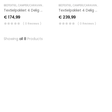
BEDTEXTIEL
,
CAMPER/CARAVAN TEXTIEL
,
LENGTEBED
BEDTEXTIEL
,
TUSSENHOESLAKENS
,
CAMPER/CARAVAN TEXTIEL
,
LEN
Textielpakket 4 Delig Met Midden Matras -1 Hoeslakenset(4 Delig) En 1 Moltonset(4 Delig)
Textielpakket 4 Delig Met Midden Matras -2 Hoeslakenset(4 Delig) En 1 Moltonset(4 Delig)
€
174,99
€
239,99
( 0 Reviews )
( 0 Reviews )
Showing
all 8
Products