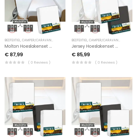
BEDTEXTIEL
,
CAMPER/CARAVAN TEXTIEL
,
LENGTEBED
BEDTEXTIEL
,
TUSSENHOESLAKENS
,
CAMPER/CARAVAN TEXTIEL
,
LEN
Molton Hoeslakenset – 4 Delig Met Midden Matras
Jersey Hoeslakenset – 4 Delig Met Midden Matras
€
87,99
€
85,99
( 0 Reviews )
( 0 Reviews )