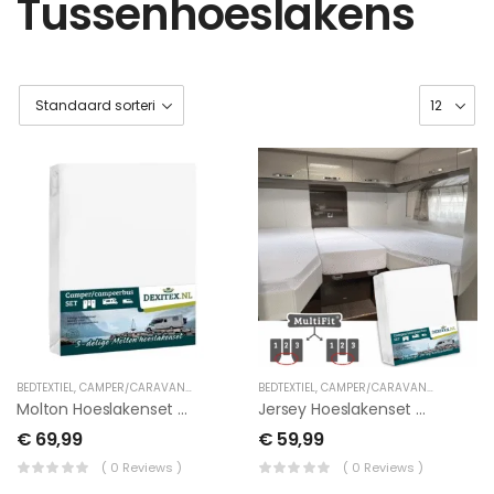
Tussenhoeslakens
BEDTEXTIEL
,
CAMPER/CARAVAN TEXTIEL
,
LENGTEBED
BEDTEXTIEL
,
TUSSENHOESLAKENS
,
CAMPER/CARAVAN TEXTIEL
,
LEN
Molton Hoeslakenset – 3 Delig Met Midden Matras
Jersey Hoeslakenset – 3 Delig Met Midden Matras
€
69,99
€
59,99
( 0 Reviews )
( 0 Reviews )