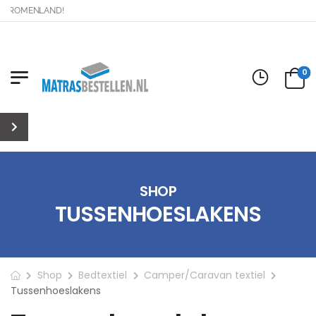
ROMENLAND!
0
SHOP
TUSSENHOESLAKENS
Shop
Bedtextiel
Camper/Caravan textiel
Tussenhoeslakens