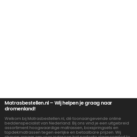
Matrasbestellen.nl – Wij helpen je graag naar
dromenland!
Welkom bij Matrasbestellen.nl, dé toonaangevende online
beddenspecialist van Nederland. Bij ons vind je een uitgebreid
assortiment hoogwaardige matrassen, boxspringsets en
topdekmatrassen tegen eerlijke en betaalbare prijzen. Wij
streven ernaar om voor iedereen het perfecte slaapcomfort te