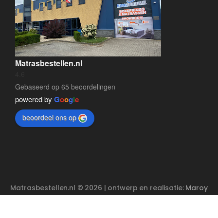
Matrasbestellen.nl
4.6
Gebaseerd op 65 beoordelingen
powered by
G
o
o
g
l
e
beoordeel ons op
Matrasbestellen.nl © 2026 | ontwerp en realisatie:
Maroy
Media
Enschede