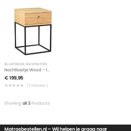
BIJ ARTIKELEN
,
NACHTKASTEN
Nachtkastje Wood – 1 Lade
€
199,95
( 0 Reviews )
Showing
all 3
Products
Matrasbestellen.nl – Wij helpen je graag naar