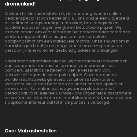
dromenland!
Welkom bij Matrasbestellen.nl, dé toonaangevende online
beddenspecialist van Nederland. Bij ons vind je een uitgebreid
assortiment hoogwaardige matrassen, boxspringsets en
topdekmatrassen tegen eerlijke en betaalbare prijzen. Wij
streven ernaar om voor iedereen het perfecte slaapcomfort te
bieden, ongeacht of het nu gaat om een complete
boxspringset of om een individuele matras. Onze showroom in
Haaksbergen biedt je de mogelijkheid om onze producten
persoonlijk te ervaren en deskundig advies te ontvangen.
Naast standaardmaten bieden wij ook maatwerkoplossingen
aan, waaronder matrassen op maat voor caravans en
campers. Bij Matrasbestellen.nl ben je verzekerd van
topkwaliteit tegen de scherpste prijzen. Onze producten
worden rechtstreeks geleverd vanuit onze fabrikanten,
waardoor we kosten besparen op onder andere opslag en
showrooms. Zo maken we hoogwaardig slaapcomfort
betaalbaar voor iedereen. Ontdek ons uitgebreide assortiment
en creëer niet alleen een optimaal slaapcomfort, maar ook een
slaapkamerinterieur dat tot in de puntjes is verzorgd.
Over Matrasbestellen