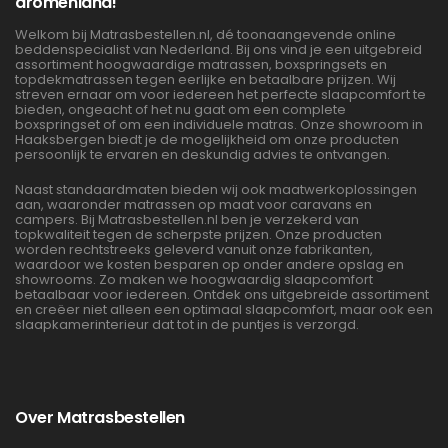
dromenland!
Welkom bij Matrasbestellen.nl, dé toonaangevende online
beddenspecialist van Nederland. Bij ons vind je een uitgebreid
assortiment hoogwaardige matrassen, boxspringsets en
topdekmatrassen tegen eerlijke en betaalbare prijzen. Wij
streven ernaar om voor iedereen het perfecte slaapcomfort te
bieden, ongeacht of het nu gaat om een complete
boxspringset of om een individuele matras. Onze showroom in
Haaksbergen biedt je de mogelijkheid om onze producten
persoonlijk te ervaren en deskundig advies te ontvangen.
Naast standaardmaten bieden wij ook maatwerkoplossingen
aan, waaronder matrassen op maat voor caravans en
campers. Bij Matrasbestellen.nl ben je verzekerd van
topkwaliteit tegen de scherpste prijzen. Onze producten
worden rechtstreeks geleverd vanuit onze fabrikanten,
waardoor we kosten besparen op onder andere opslag en
showrooms. Zo maken we hoogwaardig slaapcomfort
betaalbaar voor iedereen. Ontdek ons uitgebreide assortiment
en creëer niet alleen een optimaal slaapcomfort, maar ook een
slaapkamerinterieur dat tot in de puntjes is verzorgd.
Over Matrasbestellen