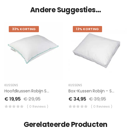
Andere Suggesties…
33% KORTING
13% KORTING
KUSSENS
KUSSENS
Hoofdkussen Robijn Synthetisch 60x70cm
Box-Kussen Robijn – Synthetisch
€
19,95
€
29,95
€
34,95
€
39,95
( 0 Reviews )
( 0 Reviews )
Gerelateerde Producten