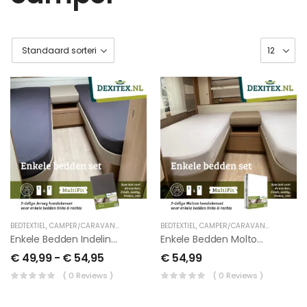
BEDTEXTIEL
,
CAMPER/CARAVAN TEXTIEL
,
LENGTEBED
BEDTEXTIEL
,
CAMPER/CARAVAN TEXTIEL
,
LEN
Enkele Bedden Indeling 2 Delig, Jersey Hoeslakenset
Enkele Bedden Molton Hoeslakenset 2 Delig
€
49,99
-
€
54,95
€
54,99
( 0 Reviews )
( 0 Reviews )