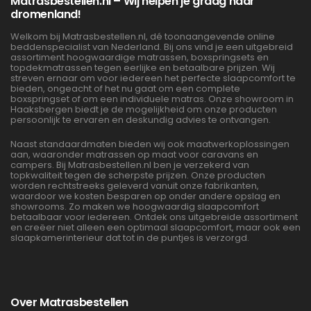
Matrasbestellen.nl – Wij helpen je graag naar
dromenland!
Welkom bij Matrasbestellen.nl, dé toonaangevende online
beddenspecialist van Nederland. Bij ons vind je een uitgebreid
assortiment hoogwaardige matrassen, boxspringsets en
topdekmatrassen tegen eerlijke en betaalbare prijzen. Wij
streven ernaar om voor iedereen het perfecte slaapcomfort te
bieden, ongeacht of het nu gaat om een complete
boxspringset of om een individuele matras. Onze showroom in
Haaksbergen biedt je de mogelijkheid om onze producten
persoonlijk te ervaren en deskundig advies te ontvangen.
Naast standaardmaten bieden wij ook maatwerkoplossingen
aan, waaronder matrassen op maat voor caravans en
campers. Bij Matrasbestellen.nl ben je verzekerd van
topkwaliteit tegen de scherpste prijzen. Onze producten
worden rechtstreeks geleverd vanuit onze fabrikanten,
waardoor we kosten besparen op onder andere opslag en
showrooms. Zo maken we hoogwaardig slaapcomfort
betaalbaar voor iedereen. Ontdek ons uitgebreide assortiment
en creëer niet alleen een optimaal slaapcomfort, maar ook een
slaapkamerinterieur dat tot in de puntjes is verzorgd.
Over Matrasbestellen