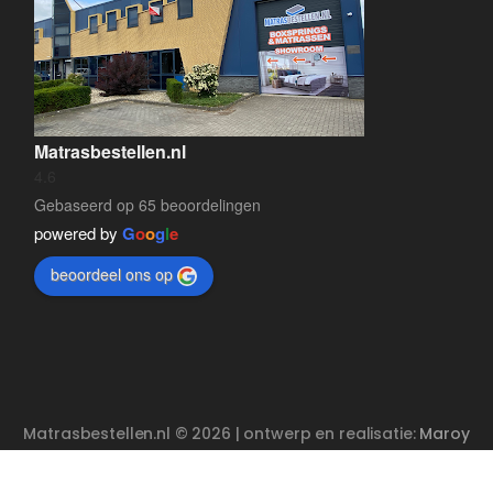
Matrasbestellen.nl
4.6
Gebaseerd op 65 beoordelingen
powered by
G
o
o
g
l
e
beoordeel ons op
Matrasbestellen.nl © 2026 | ontwerp en realisatie:
Maroy
Media
Enschede