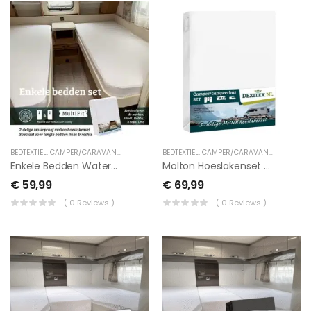
BEDTEXTIEL
,
CAMPER/CARAVAN TEXTIEL
,
LENGTEBED
BEDTEXTIEL
,
CAMPER/CARAVAN TEXTIEL
,
LEN
Enkele Bedden Waterdichte Molton Hoeslakenset 2 Delig
Molton Hoeslakenset – 3 Delig Met Midden Matras
€
59,99
€
69,99
( 0 Reviews )
( 0 Reviews )