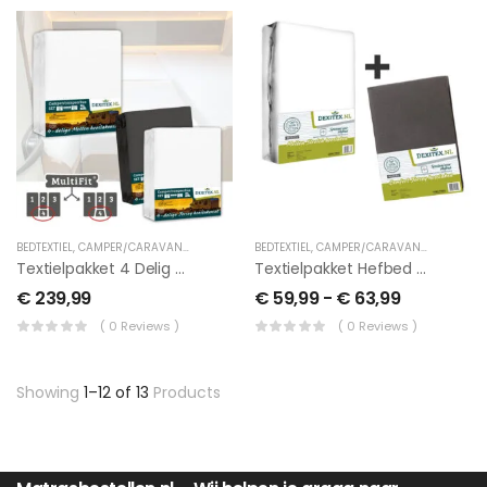
BEDTEXTIEL
,
CAMPER/CARAVAN TEXTIEL
,
LENGTEBED
BEDTEXTIEL
,
TUSSENHOESLAKENS
,
CAMPER/CARAVAN TEXTIEL
,
HEF
Textielpakket 4 Delig Met Midden Matras -2 Hoeslakenset(4 Delig) En 1 Moltonset(4 Delig)
Textielpakket Hefbed 1 Molton + 1 Jersey Hoeslaken
€
239,99
€
59,99
-
€
63,99
( 0 Reviews )
( 0 Reviews )
Showing
1–12 of 13
Products