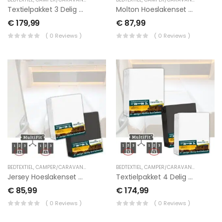
Textielpakket 3 Delig Met Midden Matras -2 Hoeslakenset(3 Delig) En 1 Moltonset(3 Delig)
Molton Hoeslakenset – 4 Delig Met Midden Matras
€
179,99
€
87,99
( 0 Reviews )
( 0 Reviews )
BEDTEXTIEL
,
CAMPER/CARAVAN TEXTIEL
,
LENGTEBED
BEDTEXTIEL
,
TUSSENHOESLAKENS
,
CAMPER/CARAVAN TEXTIEL
,
LEN
Jersey Hoeslakenset – 4 Delig Met Midden Matras
Textielpakket 4 Delig Met Midden Matras -1 Hoeslakenset(4 Delig) En 1 Moltonset(4 Delig)
€
85,99
€
174,99
( 0 Reviews )
( 0 Reviews )