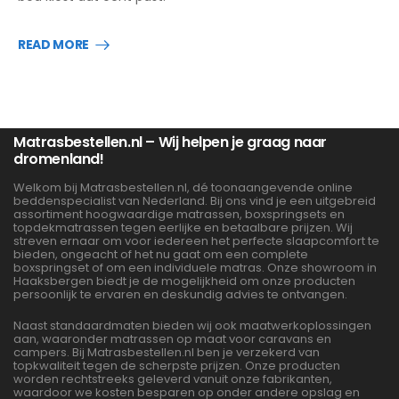
READ MORE
Matrasbestellen.nl – Wij helpen je graag naar
dromenland!
Welkom bij Matrasbestellen.nl, dé toonaangevende online
beddenspecialist van Nederland. Bij ons vind je een uitgebreid
assortiment hoogwaardige matrassen, boxspringsets en
topdekmatrassen tegen eerlijke en betaalbare prijzen. Wij
streven ernaar om voor iedereen het perfecte slaapcomfort te
bieden, ongeacht of het nu gaat om een complete
boxspringset of om een individuele matras. Onze showroom in
Haaksbergen biedt je de mogelijkheid om onze producten
persoonlijk te ervaren en deskundig advies te ontvangen.
Naast standaardmaten bieden wij ook maatwerkoplossingen
aan, waaronder matrassen op maat voor caravans en
campers. Bij Matrasbestellen.nl ben je verzekerd van
topkwaliteit tegen de scherpste prijzen. Onze producten
worden rechtstreeks geleverd vanuit onze fabrikanten,
waardoor we kosten besparen op onder andere opslag en