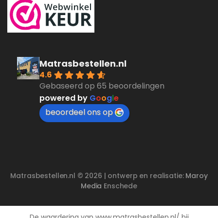
Matrasbestellen.nl
4.6
Gebaseerd op 65 beoordelingen
powered by
G
o
o
g
l
e
beoordeel ons op
Matrasbestellen.nl © 2026 | ontwerp en realisatie:
Maroy
Media
Enschede
De waardering van www.matrasbestellen.nl/ bij