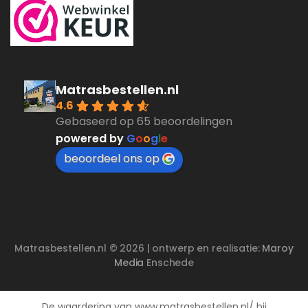
Matrasbestellen.nl
4.6
Gebaseerd op 65 beoordelingen
powered by
G
o
o
g
l
e
beoordeel ons op
Matrasbestellen.nl © 2026 | ontwerp en realisatie:
Maroy
Media
Enschede
De waardering van www.matrasbestellen.nl/ bij