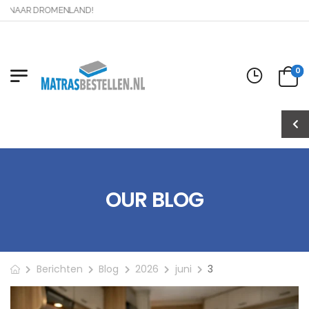
G NAAR DROMENLAND!
0
OUR BLOG
Berichten
Blog
2026
juni
3