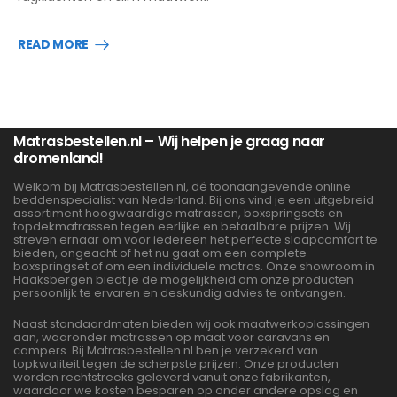
READ MORE
Matrasbestellen.nl – Wij helpen je graag naar
dromenland!
Welkom bij Matrasbestellen.nl, dé toonaangevende online
beddenspecialist van Nederland. Bij ons vind je een uitgebreid
assortiment hoogwaardige matrassen, boxspringsets en
topdekmatrassen tegen eerlijke en betaalbare prijzen. Wij
streven ernaar om voor iedereen het perfecte slaapcomfort te
bieden, ongeacht of het nu gaat om een complete
boxspringset of om een individuele matras. Onze showroom in
Haaksbergen biedt je de mogelijkheid om onze producten
persoonlijk te ervaren en deskundig advies te ontvangen.
Naast standaardmaten bieden wij ook maatwerkoplossingen
aan, waaronder matrassen op maat voor caravans en
campers. Bij Matrasbestellen.nl ben je verzekerd van
topkwaliteit tegen de scherpste prijzen. Onze producten
worden rechtstreeks geleverd vanuit onze fabrikanten,
waardoor we kosten besparen op onder andere opslag en