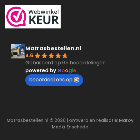
Matrasbestellen.nl
4.6
Gebaseerd op 65 beoordelingen
powered by
G
o
o
g
l
e
beoordeel ons op
Matrasbestellen.nl © 2026 | ontwerp en realisatie:
Maroy
Media
Enschede