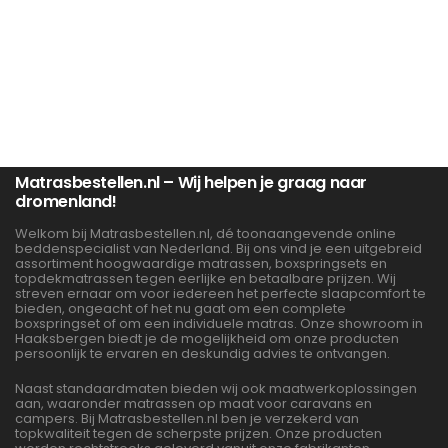
Matrasbestellen.nl – Wij helpen je graag naar
dromenland!
Welkom bij Matrasbestellen.nl, dé toonaangevende online
beddenspecialist van Nederland. Bij ons vind je een uitgebreid
assortiment hoogwaardige matrassen, boxspringsets en
topdekmatrassen tegen eerlijke en betaalbare prijzen. Wij
streven ernaar om voor iedereen het perfecte slaapcomfort te
bieden, ongeacht of het nu gaat om een complete
boxspringset of om een individuele matras. Onze showroom in
Haaksbergen biedt je de mogelijkheid om onze producten
persoonlijk te ervaren en deskundig advies te ontvangen.
Naast standaardmaten bieden wij ook maatwerkoplossingen
aan, waaronder matrassen op maat voor caravans en
campers. Bij Matrasbestellen.nl ben je verzekerd van
topkwaliteit tegen de scherpste prijzen. Onze producten