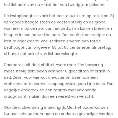
het lichaam van nu – niet dat van twintig jaar geleden.
De instaphoogte is vaak het eerste punt om op te letten. Bij
een goede hoogte staan de voeten stevig op de grond
wanneer u op de rand van het bed zit en komen knieën en
heupen in een natuurlijke hoek. Dat voelt direct veiliger en
kost minder kracht. Veel senioren ervaren een totale
bedhoogte van ongeveer 55 tot 65 centimeter als prettig,
al hangt dat ook af van lichaamslengte.
Daarnaast telt de stabiliteit zwaar mee. Een boxspring
moet stevig aanvoelen wanneer u gaat zitten of draait in
bed. Zeker voor wie wat onvaster ter been is, is een
wiebelend of te verend slaapoppervlak geen fijne basis. Een
degelijke onderbox en een matras met voldoende
draagkracht maken dan een wereld van verschil.
Ook de drukverdeling is belangrijk. Met het ouder worden
kunnen schouders, heupen en onderrug gevoeliger worden.