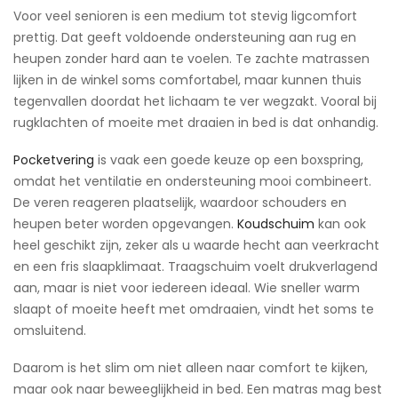
Voor veel senioren is een medium tot stevig ligcomfort
prettig. Dat geeft voldoende ondersteuning aan rug en
heupen zonder hard aan te voelen. Te zachte matrassen
lijken in de winkel soms comfortabel, maar kunnen thuis
tegenvallen doordat het lichaam te ver wegzakt. Vooral bij
rugklachten of moeite met draaien in bed is dat onhandig.
Pocketvering
is vaak een goede keuze op een boxspring,
omdat het ventilatie en ondersteuning mooi combineert.
De veren reageren plaatselijk, waardoor schouders en
heupen beter worden opgevangen.
Koudschuim
kan ook
heel geschikt zijn, zeker als u waarde hecht aan veerkracht
en een fris slaapklimaat. Traagschuim voelt drukverlagend
aan, maar is niet voor iedereen ideaal. Wie sneller warm
slaapt of moeite heeft met omdraaien, vindt het soms te
omsluitend.
Daarom is het slim om niet alleen naar comfort te kijken,
maar ook naar beweeglijkheid in bed. Een matras mag best