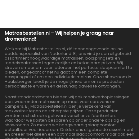
Matrasbestellen.nl – Wij helpen je graag naar
dromenland!
Welkom bij Matrasbestellen.nl, dé toonaangevende online
beddenspecialist van Nederland. Bij ons vind je een uitgebreid
assortiment hoogwaardige matrassen, boxspringsets en
topdekmatrassen tegen eerlijke en betaalbare prijzen. Wij
streven ernaar om voor iedereen het perfecte slaapcomfort te
bieden, ongeacht of het nu gaat om een complete
boxspringset of om een individuele matras. Onze showroom in
Haaksbergen biedt je de mogelijkheid om onze producten
persoonlijk te ervaren en deskundig advies te ontvangen.
Naast standaardmaten bieden wij ook maatwerkoplossingen
aan, waaronder matrassen op maat voor caravans en
campers. Bij Matrasbestellen.nl ben je verzekerd van
topkwaliteit tegen de scherpste prijzen. Onze producten
worden rechtstreeks geleverd vanuit onze fabrikanten,
waardoor we kosten besparen op onder andere opslag en
showrooms. Zo maken we hoogwaardig slaapcomfort
betaalbaar voor iedereen. Ontdek ons uitgebreide assortiment
en creëer niet alleen een optimaal slaapcomfort, maar ook een
slaapkamerinterieur dat tot in de puntjes is verzorgd.