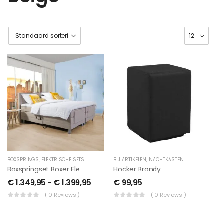
BOXSPRINGS
,
ELEKTRISCHE SETS
BIJ ARTIKELEN
,
NACHTKASTEN
Boxspringset Boxer Elektrisch
Hocker Brondy
€
1.349,95
-
€
1.399,95
€
99,95
( 0 Reviews )
( 0 Reviews )