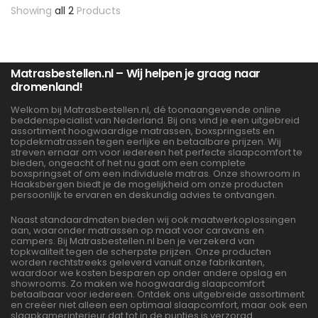
Showing
all 2
Products
Matrasbestellen.nl – Wij helpen je graag naar
dromenland!
Welkom bij Matrasbestellen.nl, dé toonaangevende online
beddenspecialist van Nederland. Bij ons vind je een uitgebreid
assortiment hoogwaardige matrassen, boxspringsets en
topdekmatrassen tegen eerlijke en betaalbare prijzen. Wij
streven ernaar om voor iedereen het perfecte slaapcomfort te
bieden, ongeacht of het nu gaat om een complete
boxspringset of om een individuele matras. Onze showroom in
Haaksbergen biedt je de mogelijkheid om onze producten
persoonlijk te ervaren en deskundig advies te ontvangen.
Naast standaardmaten bieden wij ook maatwerkoplossingen
aan, waaronder matrassen op maat voor caravans en
campers. Bij Matrasbestellen.nl ben je verzekerd van
topkwaliteit tegen de scherpste prijzen. Onze producten
worden rechtstreeks geleverd vanuit onze fabrikanten,
waardoor we kosten besparen op onder andere opslag en
showrooms. Zo maken we hoogwaardig slaapcomfort
betaalbaar voor iedereen. Ontdek ons uitgebreide assortiment
en creëer niet alleen een optimaal slaapcomfort, maar ook een
slaapkamerinterieur dat tot in de puntjes is verzorgd.