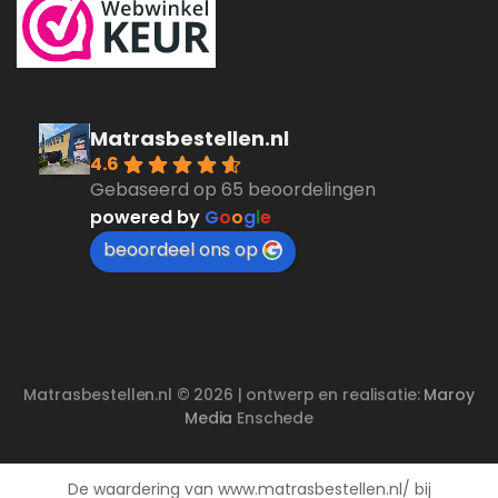
Matrasbestellen.nl
4.6
Gebaseerd op 65 beoordelingen
powered by
G
o
o
g
l
e
beoordeel ons op
Matrasbestellen.nl © 2026 | ontwerp en realisatie:
Maroy
Media
Enschede
De waardering van www.matrasbestellen.nl/ bij