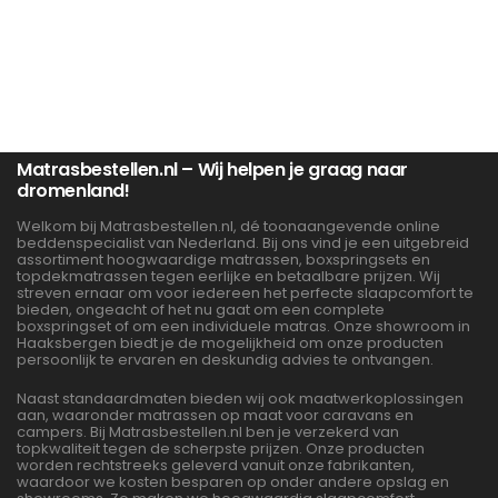
Matrasbestellen.nl – Wij helpen je graag naar
dromenland!
Welkom bij Matrasbestellen.nl, dé toonaangevende online
beddenspecialist van Nederland. Bij ons vind je een uitgebreid
assortiment hoogwaardige matrassen, boxspringsets en
topdekmatrassen tegen eerlijke en betaalbare prijzen. Wij
streven ernaar om voor iedereen het perfecte slaapcomfort te
bieden, ongeacht of het nu gaat om een complete
boxspringset of om een individuele matras. Onze showroom in
Haaksbergen biedt je de mogelijkheid om onze producten
persoonlijk te ervaren en deskundig advies te ontvangen.
Naast standaardmaten bieden wij ook maatwerkoplossingen
aan, waaronder matrassen op maat voor caravans en
campers. Bij Matrasbestellen.nl ben je verzekerd van
topkwaliteit tegen de scherpste prijzen. Onze producten
worden rechtstreeks geleverd vanuit onze fabrikanten,
waardoor we kosten besparen op onder andere opslag en