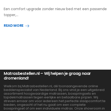
Een comfort upgrade zonder nieuw bed met een passende
topper,…
READ MORE
Matrasbestellen.nl – Wij helpen je graag naar
dromenland!
Welkom bij Matrasbestellen.nl, dé toonaangevende online
beddenspecialist van Nederland. Bij ons vind je een uitgebreid
assortiment hoogwaardige matrassen, boxspringsets en
topdekmatrassen tegen eerlijke en betaalbare prijzen. Wij
streven ernaar om voor iedereen het perfecte slaapcomfort te
bieden, ongeacht of het nu gaat om een complete
boxspringset of om een individuele matras. Onze showroom in