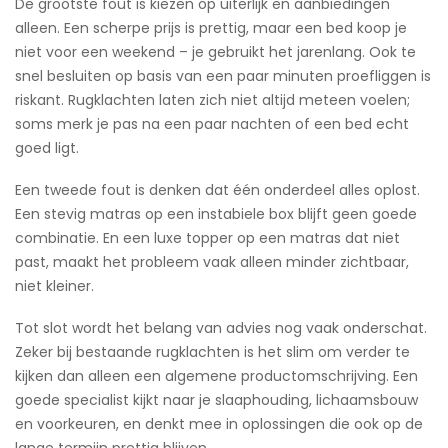
De grootste fout is kiezen op uiterlijk en aanbiedingen
alleen. Een scherpe prijs is prettig, maar een bed koop je
niet voor een weekend – je gebruikt het jarenlang. Ook te
snel besluiten op basis van een paar minuten proefliggen is
riskant. Rugklachten laten zich niet altijd meteen voelen;
soms merk je pas na een paar nachten of een bed echt
goed ligt.
Een tweede fout is denken dat één onderdeel alles oplost.
Een stevig matras op een instabiele box blijft geen goede
combinatie. En een luxe topper op een matras dat niet
past, maakt het probleem vaak alleen minder zichtbaar,
niet kleiner.
Tot slot wordt het belang van advies nog vaak onderschat.
Zeker bij bestaande rugklachten is het slim om verder te
kijken dan alleen een algemene productomschrijving. Een
goede specialist kijkt naar je slaaphouding, lichaamsbouw
en voorkeuren, en denkt mee in oplossingen die ook op de
lange termijn prettig blijven.