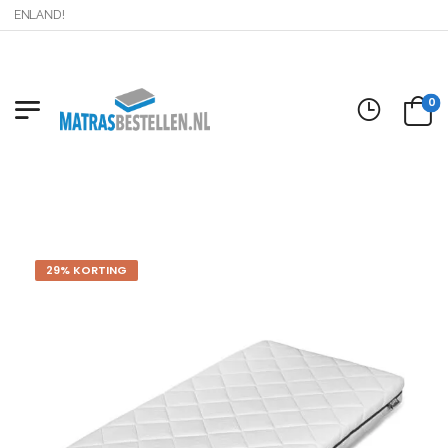
MENLAND!
0
29% KORTING