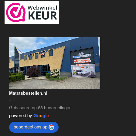
Matrasbestellen.nl
4.6
Gebaseerd op 65 beoordelingen
powered by
G
o
o
g
l
e
beoordeel ons op