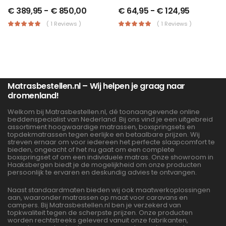
€
389,95
-
€
850,00
€
64,95
-
€
124,95
( 1 Reviews )
( 1 Reviews )
Matrasbestellen.nl – Wij helpen je graag naar
dromenland!
Welkom bij Matrasbestellen.nl, dé toonaangevende online
beddenspecialist van Nederland. Bij ons vind je een uitgebreid
assortiment hoogwaardige matrassen, boxspringsets en
topdekmatrassen tegen eerlijke en betaalbare prijzen. Wij
streven ernaar om voor iedereen het perfecte slaapcomfort te
bieden, ongeacht of het nu gaat om een complete
boxspringset of om een individuele matras. Onze showroom in
Haaksbergen biedt je de mogelijkheid om onze producten
persoonlijk te ervaren en deskundig advies te ontvangen.
Naast standaardmaten bieden wij ook maatwerkoplossingen
aan, waaronder matrassen op maat voor caravans en
campers. Bij Matrasbestellen.nl ben je verzekerd van
topkwaliteit tegen de scherpste prijzen. Onze producten
worden rechtstreeks geleverd vanuit onze fabrikanten,