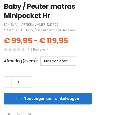
Baby / Peuter matras
Minipocket Hr
EAN:
N/A
ARTIKELNUMMER:
1217702
CATEGORIEËN:
Baby/Peutermatras
,
Matrassen
€
99,95
-
€
119,95
( 0 Reviews )
Afmeting (in cm)
Toevoegen aan winkelwagen