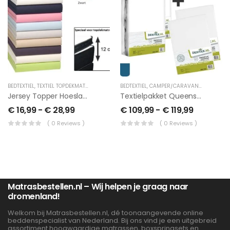
BEDTEXTIEL
,
TEXTIEL TOPDEKMATRAS
BEDTEXTIEL
,
CAMPER/CARAVAN TEXTIEL
,
QUE
Jersey Topper Hoeslaken
Textielpakket Queensbed Met 2 Moltons En 2 Jersey Hoeslakens
€
16,99
-
€
28,99
€
109,99
-
€
119,99
( 0 Reviews )
( 0 Reviews )
Matrasbestellen.nl – Wij helpen je graag naar
dromenland!
Welkom bij Matrasbestellen.nl, dé toonaangevende online
beddenspecialist van Nederland. Bij ons vind je een uitgebreid
assortiment hoogwaardige matrassen, boxspringsets en