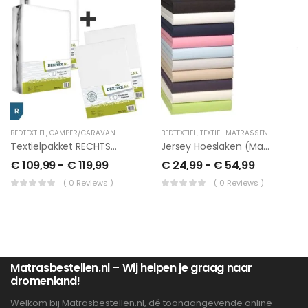
BEDTEXTIEL
,
CAMPER/CARAVAN TEXTIEL
,
FRANS BED
BEDTEXTIEL
,
TEXTIEL MATRASSEN
Textielpakket RECHTS Frans Bed – 2 Moltons En 2 Hoeslakens
Jersey Hoeslaken (Matras Extra Hoog)
€
109,99
-
€
119,99
€
24,99
-
€
54,99
( 0 Reviews )
( 0 Reviews )
Matrasbestellen.nl – Wij helpen je graag naar
dromenland!
Welkom bij Matrasbestellen.nl, dé toonaangevende online