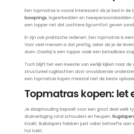
Een topmatras is vooral interessant als je bed in de 
boxsprings
, logeerbedden en tweepersoonsbedden me
een topper net dat zachtere ligcomfort geven zond
Er zijn ook praktische redenen. Een topmatras is ee
Voor veel mensen is dat prettig, zeker als je de lev
doen. Daarbij is een topper vaak een betaalbare st
Toch blijft het een kwestie van eerlijk kijken naar de
structureel rugklachten door onvoldoende ondersteuni
een topmatras kopen meestal niet de beste oplossi
Topmatras kopen: let 
Je slaaphouding bepaalt voor een groot deel welk typ
drukverlaging rond schouders en heupen.
Rugslaper
inzakt. Buikslapers hebben juist vaker behoefte aa
hol trekt.