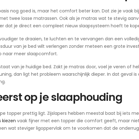
basis nog goed is, maar het comfort beter kan. Dat zie je vaak bij
t twee losse matrassen. Ook als je matras wat te stevig aanvo
er dat je direct een compleet nieuw slaapsysteem hoeft te kop
nvoudiger te draaien, te luchten en te vervangen dan een volledi
ensduur van je bed wilt verlengen zonder meteen een grote invest
ap naar meer slaapcomfort.
 staat van je huidige bed. Zakt je matras door, voel je veren of he
ng, dan ligt het probleem waarschijnlijk dieper. In dat geval is 
ng.
eerst op je slaaphouding
e topper prettig ligt. Zijslapers hebben meestal baat bij iets m
s kiezen
vaak fijner met een topper die comfort geeft, maar niet
n een wat steviger ligoppervlak om te voorkomen dat de onderrug