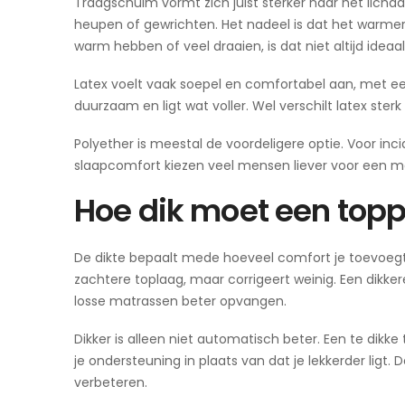
Traagschuim vormt zich juist sterker naar het lichaa
heupen of gewrichten. Het nadeel is dat het warmer
warm hebben of veel draaien, is dat niet altijd ideaal
Latex voelt vaak soepel en comfortabel aan, met ee
duurzaam en ligt wat voller. Wel verschilt latex sterk 
Polyether is meestal de voordeligere optie. Voor inc
slaapcomfort kiezen veel mensen liever voor een ma
Hoe dik moet een toppe
De dikte bepaalt mede hoeveel comfort je toevoegt
zachtere toplaag, maar corrigeert weinig. Een dikk
losse matrassen beter opvangen.
Dikker is alleen niet automatisch beter. Een te dikke
je ondersteuning in plaats van dat je lekkerder ligt. D
verbeteren.