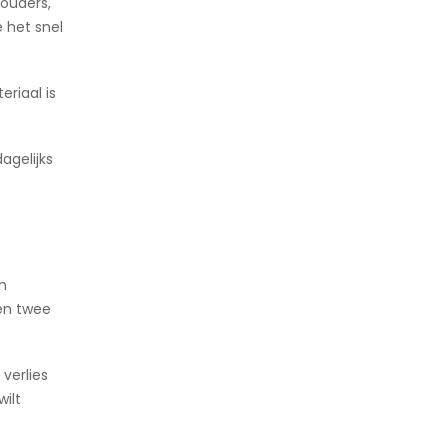
houders,
 het snel
riaal is
agelijks
n
sen twee
 verlies
wilt