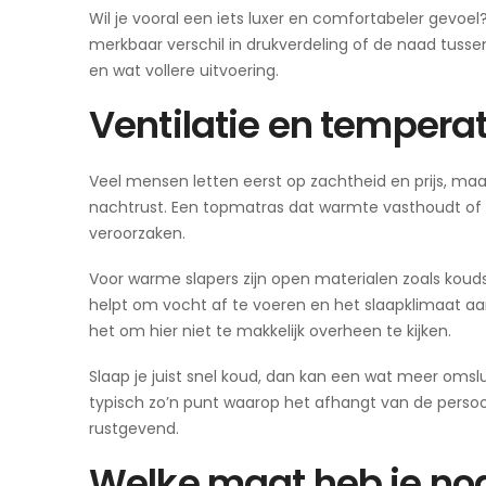
Wil je vooral een iets luxer en comfortabeler gevoel
merkbaar verschil in drukverdeling of de naad tuss
en wat vollere uitvoering.
Ventilatie en temper
Veel mensen letten eerst op zachtheid en prijs, maar 
nachtrust. Een topmatras dat warmte vasthoudt of v
veroorzaken.
Voor warme slapers zijn open materialen zoals kou
helpt om vocht af te voeren en het slaapklimaat aan
het om hier niet te makkelijk overheen te kijken.
Slaap je juist snel koud, dan kan een wat meer oms
typisch zo’n punt waarop het afhangt van de persoo
rustgevend.
Welke maat heb je no