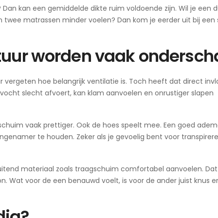
? Dan kan een gemiddelde dikte ruim voldoende zijn. Wil je een du
en twee matrassen minder voelen? Dan kom je eerder uit bij een 
atuur worden vaak ondersch
vergeten hoe belangrijk ventilatie is. Toch heeft dat direct invl
ocht slecht afvoert, kan klam aanvoelen en onrustiger slapen
dschuim vaak prettiger. Ook de hoes speelt mee. Een goed ademe
genamer te houden. Zeker als je gevoelig bent voor transpirere
luitend materiaal zoals traagschuim comfortabel aanvoelen. Dat 
n. Wat voor de een benauwd voelt, is voor de ander juist knus e
dig?