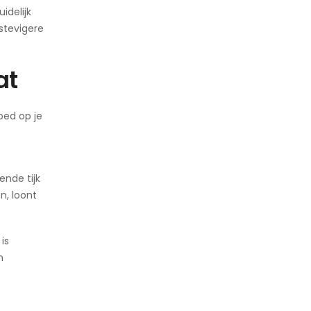
idelijk
stevigere
at
oed op je
nde tijk
n, loont
is
n