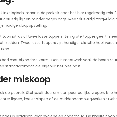
inkt logisch, maar in de praktijk gaat het hier regelmatig mis. 
at onrustig ligt en minder netjes oogt. Meet dus altijd zorgvuldig 
e huidige slaapopstelling.
t topmatras of twee losse toppers. Eén grote topper geeft mee
t midden. Twee losse toppers zijn handiger als jullie heel versch
iken.
 bed met bijzondere vorm? Dan is maatwerk vaak de beste rout
 standaardmaat die eigenlijk net niet past.
der miskoop
 op gebruik. Stel jezelf daarom een paar eerlijke vragen. Is je h
chter liggen, koeler slapen of de middennaad wegwerken? Gebru
e hoes is praktisch voor hygiëne en onderhoud. De kwaliteit van d