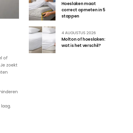
Hoeslaken maat
correct opmeten in 5
stappen
4 AUGUSTUS 2026
Molton of hoeslaken:
wat is het verschil?
l of
 Je zoekt
aten
minderen
 laag.