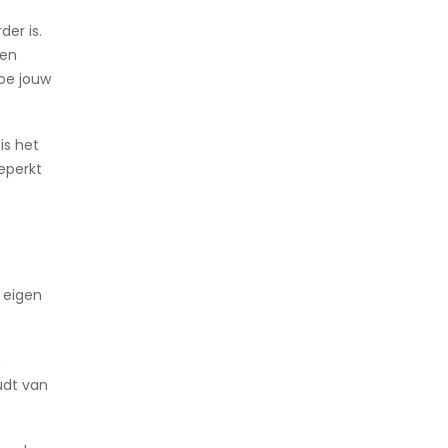
er is.
een
hoe jouw
is het
eperkt
 eigen
,
udt van