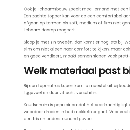
Ook je lichaamsbouw speelt mee. Iemand met een li
Een zachte topper kan voor de een comfortabel aanvo
afgaan op termen als soft, medium of firm niet gen
lichaam daarop reageert.
Slaap je met z’n tweeën, dan komt er nog iets bij. Wat
slim om niet alleen naar comfort te kijken, maar o
en goed ventileert, maakt samen slapen vaak pretti
Welk materiaal past b
Bij een topmatras kopen kom je meestal uit bij koud
liggevoel en daar zit echt verschil in.
Koudschuim is populair omdat het veerkrachtig ligt e
waardoor draaien in bed makkelijker gaat. Voor veel 
een fris en ondersteunend gevoel.