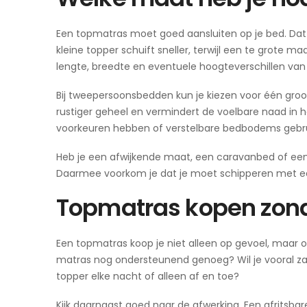
Een topmatras moet goed aansluiten op je bed. Dat kl
kleine topper schuift sneller, terwijl een te grote ma
lengte, breedte en eventuele hoogteverschillen van j
Bij tweepersoonsbedden kun je kiezen voor één groo
rustiger geheel en vermindert de voelbare naad in he
voorkeuren hebben of verstelbare bedbodems gebru
Heb je een afwijkende maat, een caravanbed of een
Daarmee voorkom je dat je moet schipperen met een
Topmatras kopen zon
Een topmatras koop je niet alleen op gevoel, maar ook
matras nog ondersteunend genoeg? Wil je vooral za
topper elke nacht of alleen af en toe?
Kijk daarnaast goed naar de afwerking. Een afritsbar