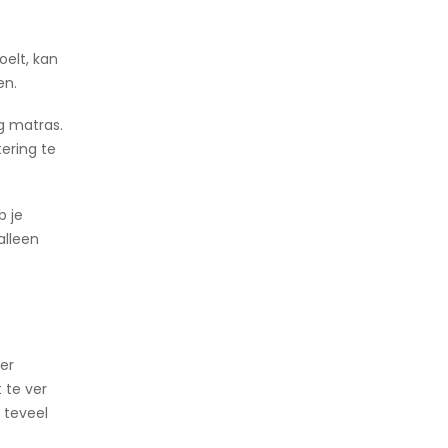
elt, kan
en.
g matras.
ering te
b je
alleen
eer
 te ver
 teveel