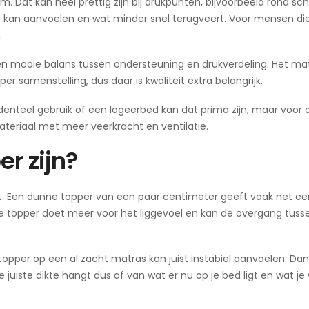
m. Dat kan heel prettig zijn bij drukpunten, bijvoorbeeld rond sc
 kan aanvoelen en wat minder snel terugveert. Voor mensen die
.
n mooie balans tussen ondersteuning en drukverdeling. Het mate
per samenstelling, dus daar is kwaliteit extra belangrijk.
identeel gebruik of een logeerbed kan dat prima zijn, maar voor d
teriaal met meer veerkracht en ventilatie.
r zijn?
. Een dunne topper van een paar centimeter geeft vaak net ee
ere topper doet meer voor het liggevoel en kan de overgang tus
 topper op een al zacht matras kan juist instabiel aanvoelen. Dan
e juiste dikte hangt dus af van wat er nu op je bed ligt en wat je 