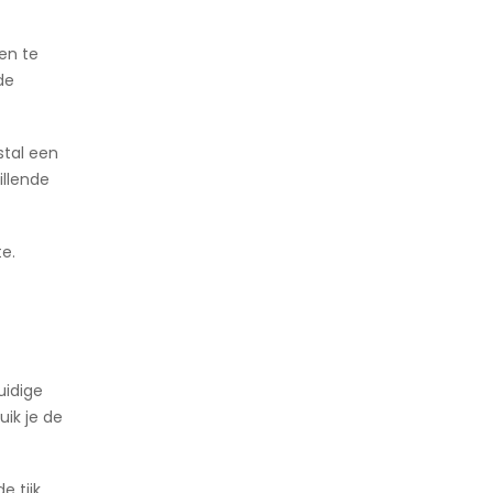
Een te
de
stal een
illende
e.
uidige
ik je de
e tijk