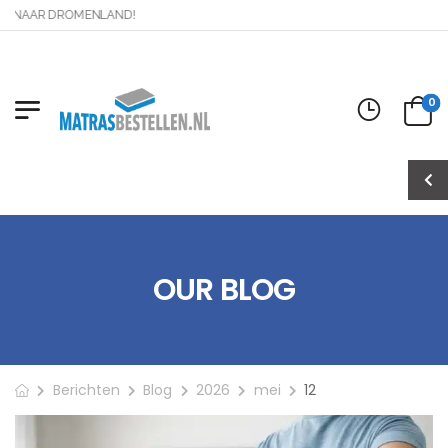
G NAAR DROMENLAND!
0
OUR BLOG
Berichten
Blog
2026
mei
12