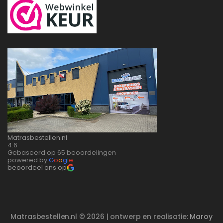
Matrasbestellen.nl
4.6
Gebaseerd op 65 beoordelingen
powered by
G
o
o
g
l
e
beoordeel ons op
Matrasbestellen.nl © 2026 | ontwerp en realisatie:
Maroy