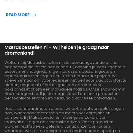
READ MORE
Matrasbestellen.nl – Wij helpen je graag naar
dromenland!
Welkom bij Matrasbestellen.nl, dé toonaangevende online
beddenspecialist van Nederland. Bij ons vind je een uitgebreid
assortiment hoogwaardige matrassen, boxspringsets en
topdekmatrassen tegen eerlijke en betaalbare prijzen. Wij
streven ernaar om voor iedereen het perfecte slaapcomfort te
bieden, ongeacht of het nu gaat om een complete
boxspringset of om een individuele matras. Onze showroom in
Haaksbergen biedt je de mogelijkheid om onze producten
persoonlijk te ervaren en deskundig advies te ontvangen.
Naast standaardmaten bieden wij ook maatwerkoplossingen
aan, waaronder matrassen op maat voor caravans en
campers. Bij Matrasbestellen.nl ben je verzekerd van
topkwaliteit tegen de scherpste prijzen. Onze producten
worden rechtstreeks geleverd vanuit onze fabrikanten,
waardoor we kosten besparen op onder andere opslag en